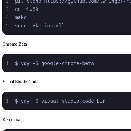
2
git clone https://github.com/lwfinger/r
3
cd rtw89
4
make
5
sudo make install
Chrome Beta
1
$ yay -S google-chrome-beta
Visual Studio Code
1
$ yay -S visual-studio-code-bin
Remmina