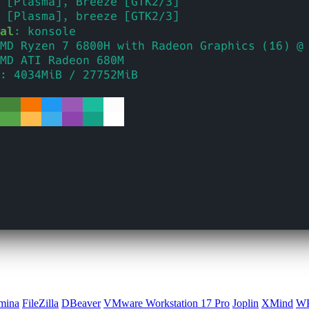
mina
FileZilla
DBeaver
VMware Workstation 17 Pro
Joplin
XMind
WP