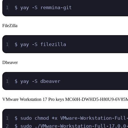
1
$ yay -S remmina-git
FileZilla
1
$ yay -S filezilla
Dbeaver
1
$ yay -S dbeaver
VMware Workstation 17 Pro keys MC60H-DWHD5-H80U9-6V85
1
$ sudo chmod +x VMware-Workstation-Full
2
$ sudo ./VMware-Workstation-Full-17.0.0