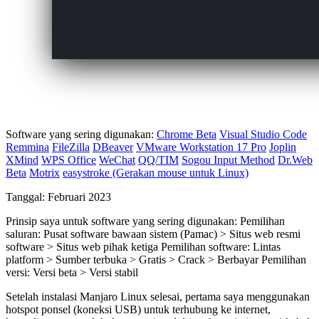
Software yang sering digunakan:
Chrome Beta
Visual Studio Code
Remmina
FileZilla
DBeaver
VMware Workstation 17 Pro
Joplin
XMind
WPS Office
WeChat
QQ/TIM
Sogou Input Method
Dr.Web
Beta
Motrix
easystroke (Gerakan mouse untuk Linux)
Tanggal: Februari 2023
Prinsip saya untuk software yang sering digunakan: Pemilihan
saluran: Pusat software bawaan sistem (Pamac) > Situs web resmi
software > Situs web pihak ketiga Pemilihan software: Lintas
platform > Sumber terbuka > Gratis > Crack > Berbayar Pemilihan
versi: Versi beta > Versi stabil
Setelah instalasi Manjaro Linux selesai, pertama saya menggunakan
hotspot ponsel (koneksi USB) untuk terhubung ke internet,