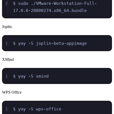
2
$ sudo ./VMware-Workstation-Full-
17.0.0-20800274.x86_64.bundle
Joplin
1
$ yay -S joplin-beta-appimage
XMind
1
$ yay -S xmind
WPS Office
1
$ yay -S wps-office