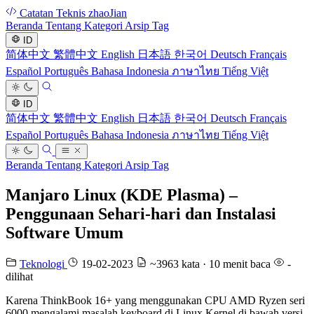
Catatan Teknis zhaoJian
Beranda
Tentang
Kategori
Arsip
Tag
ID
简体中文
繁體中文
English
日本語
한국어
Deutsch
Français
Español
Português
Bahasa Indonesia
ภาษาไทย
Tiếng Việt
ID
简体中文
繁體中文
English
日本語
한국어
Deutsch
Français
Español
Português
Bahasa Indonesia
ภาษาไทย
Tiếng Việt
Beranda
Tentang
Kategori
Arsip
Tag
Manjaro Linux (KDE Plasma) –
Penggunaan Sehari-hari dan Instalasi
Software Umum
Teknologi
19-02-2023
~3963 kata · 10 menit baca
-
dilihat
Karena ThinkBook 16+ yang menggunakan CPU AMD Ryzen seri
6000 mengalami masalah keyboard di Linux Kernel di bawah versi