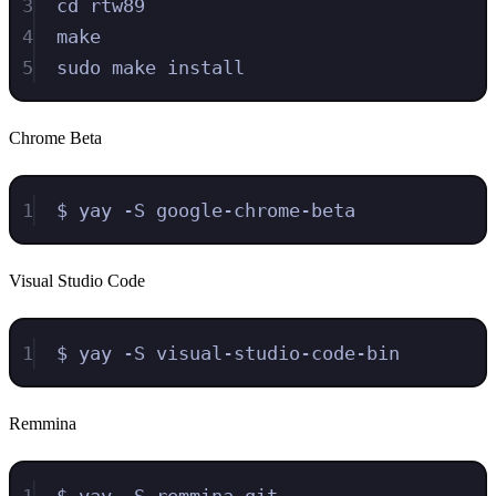
3
cd rtw89
4
make
5
sudo make install
Chrome Beta
1
$ yay -S google-chrome-beta
Visual Studio Code
1
$ yay -S visual-studio-code-bin
Remmina
1
$ yay -S remmina-git