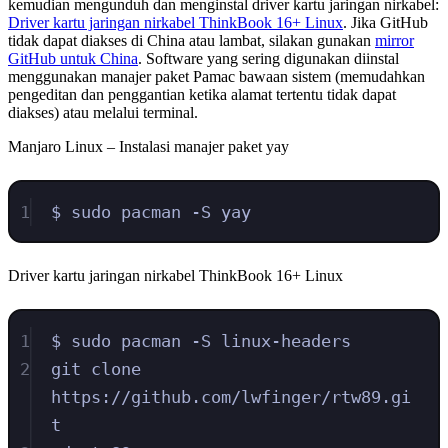
kemudian mengunduh dan menginstal driver kartu jaringan nirkabel:
Driver kartu jaringan nirkabel ThinkBook 16+ Linux
. Jika GitHub
tidak dapat diakses di China atau lambat, silakan gunakan
mirror
GitHub untuk China
. Software yang sering digunakan diinstal
menggunakan manajer paket Pamac bawaan sistem (memudahkan
pengeditan dan penggantian ketika alamat tertentu tidak dapat
diakses) atau melalui terminal.
Manjaro Linux – Instalasi manajer paket yay
1
$ sudo pacman -S yay
Driver kartu jaringan nirkabel ThinkBook 16+ Linux
1
$ sudo pacman -S linux-headers
2
git clone 
https://github.com/lwfinger/rtw89.gi
t