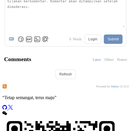
0
Words
Login
Submit
Comments
Latest
Oldest
Hottest
Refresh
Subscribe to comments of this post
Subscribe to comments of this site
Powered by
Waline
v3.13.0
“
Tetap semangat, terus maju
”