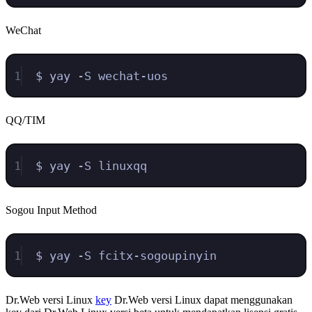
WeChat
1
$ yay -S wechat-uos
QQ/TIM
1
$ yay -S linuxqq
Sogou Input Method
1
$ yay -S fcitx-sogoupinyin
Dr.Web versi Linux
key
Dr.Web versi Linux dapat menggunakan