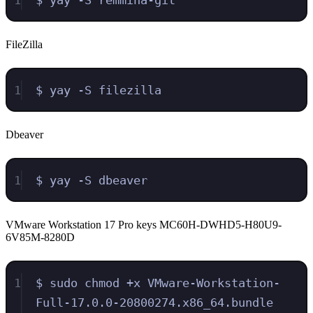
FileZilla
1
$ yay -S filezilla
Dbeaver
1
$ yay -S dbeaver
VMware Workstation 17 Pro keys MC60H-DWHD5-H80U9-
6V85M-8280D
1
$ sudo chmod +x VMware-Workstation-
Full-17.0.0-20800274.x86_64.bundle