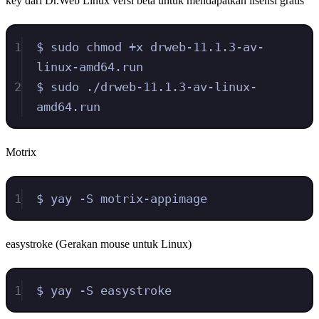
key dari Dr.Web Linux versi beta untuk mendapatkan lisensi gratis
1
$ sudo chmod +x drweb-11.1.3-av-
linux-amd64.run
2
$ sudo ./drweb-11.1.3-av-linux-
amd64.run
Motrix
1
$ yay -S motrix-appimage
easystroke (Gerakan mouse untuk Linux)
1
$ yay -S easystroke