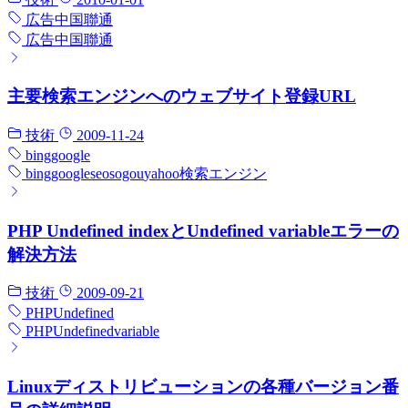
広告
中国聯通
広告
中国聯通
主要検索エンジンへのウェブサイト登録URL
技術
2009-11-24
bing
google
bing
google
seo
sogou
yahoo
検索エンジン
PHP Undefined indexとUndefined variableエラーの
解決方法
技術
2009-09-21
PHP
Undefined
PHP
Undefined
variable
Linuxディストリビューションの各種バージョン番