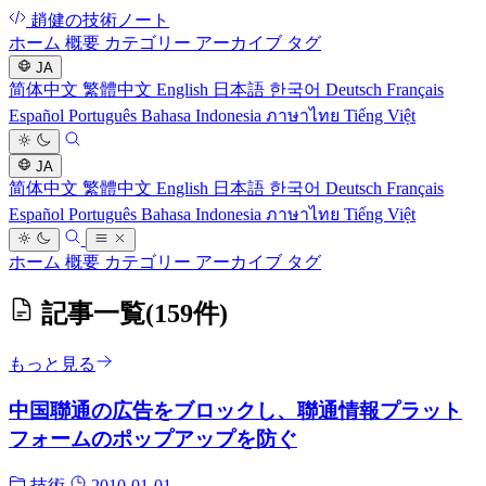
趙健の技術ノート
ホーム
概要
カテゴリー
アーカイブ
タグ
JA
简体中文
繁體中文
English
日本語
한국어
Deutsch
Français
Español
Português
Bahasa Indonesia
ภาษาไทย
Tiếng Việt
JA
简体中文
繁體中文
English
日本語
한국어
Deutsch
Français
Español
Português
Bahasa Indonesia
ภาษาไทย
Tiếng Việt
ホーム
概要
カテゴリー
アーカイブ
タグ
記事一覧
(159件)
もっと見る
中国聯通の広告をブロックし、聯通情報プラット
フォームのポップアップを防ぐ
技術
2010-01-01