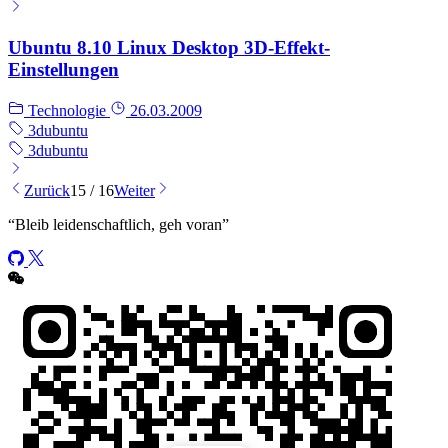
Ubuntu 8.10 Linux Desktop 3D-Effekt-
Einstellungen
Technologie
26.03.2009
3d
ubuntu
3d
ubuntu
Zurück
15 / 16
Weiter
“
Bleib leidenschaftlich, geh voran
”