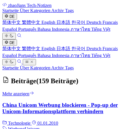
zhaoJians Tech-Notizen
Startseite
Über
Kategorien
Archiv
Tags
DE
简体中文
繁體中文
English
日本語
한국어
Deutsch
Français
Español
Português
Bahasa Indonesia
ภาษาไทย
Tiếng Việt
DE
简体中文
繁體中文
English
日本語
한국어
Deutsch
Français
Español
Português
Bahasa Indonesia
ภาษาไทย
Tiếng Việt
Startseite
Über
Kategorien
Archiv
Tags
Beiträge
(159 Beiträge)
Mehr anzeigen
China Unicom Werbung blockieren - Pop-up der
Unicom-Informationsplattform verhindern
Technologie
01.01.2010
Werbung
Unicom