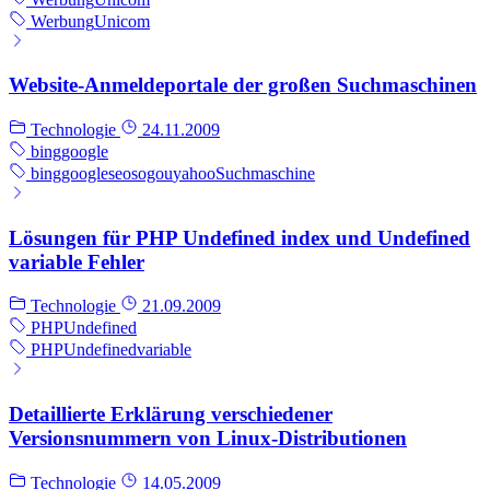
Werbung
Unicom
Website-Anmeldeportale der großen Suchmaschinen
Technologie
24.11.2009
bing
google
bing
google
seo
sogou
yahoo
Suchmaschine
Lösungen für PHP Undefined index und Undefined
variable Fehler
Technologie
21.09.2009
PHP
Undefined
PHP
Undefined
variable
Detaillierte Erklärung verschiedener
Versionsnummern von Linux-Distributionen
Technologie
14.05.2009