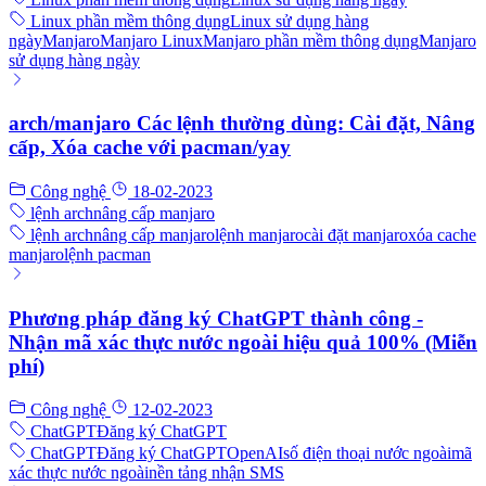
Linux phần mềm thông dụng
Linux sử dụng hàng
ngày
Manjaro
Manjaro Linux
Manjaro phần mềm thông dụng
Manjaro
sử dụng hàng ngày
arch/manjaro Các lệnh thường dùng: Cài đặt, Nâng
cấp, Xóa cache với pacman/yay
Công nghệ
18-02-2023
lệnh arch
nâng cấp manjaro
lệnh arch
nâng cấp manjaro
lệnh manjaro
cài đặt manjaro
xóa cache
manjaro
lệnh pacman
Phương pháp đăng ký ChatGPT thành công -
Nhận mã xác thực nước ngoài hiệu quả 100% (Miễn
phí)
Công nghệ
12-02-2023
ChatGPT
Đăng ký ChatGPT
ChatGPT
Đăng ký ChatGPT
OpenAI
số điện thoại nước ngoài
mã
xác thực nước ngoài
nền tảng nhận SMS