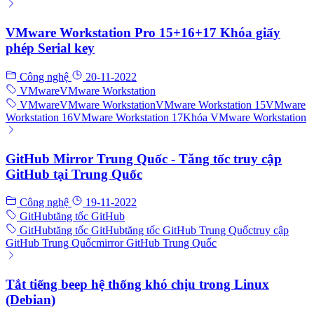
VMware Workstation Pro 15+16+17 Khóa giấy
phép Serial key
Công nghệ
20-11-2022
VMware
VMware Workstation
VMware
VMware Workstation
VMware Workstation 15
VMware
Workstation 16
VMware Workstation 17
Khóa VMware Workstation
GitHub Mirror Trung Quốc - Tăng tốc truy cập
GitHub tại Trung Quốc
Công nghệ
19-11-2022
GitHub
tăng tốc GitHub
GitHub
tăng tốc GitHub
tăng tốc GitHub Trung Quốc
truy cập
GitHub Trung Quốc
mirror GitHub Trung Quốc
Tắt tiếng beep hệ thống khó chịu trong Linux
(Debian)