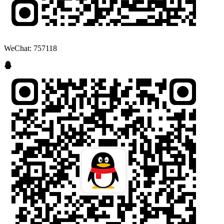
WeChat: 757118