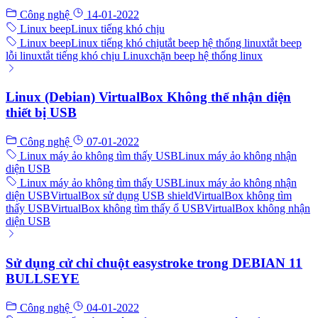
Công nghệ
14-01-2022
Linux beep
Linux tiếng khó chịu
Linux beep
Linux tiếng khó chịu
tắt beep hệ thống linux
tắt beep
lỗi linux
tắt tiếng khó chịu Linux
chặn beep hệ thống linux
Linux (Debian) VirtualBox Không thể nhận diện
thiết bị USB
Công nghệ
07-01-2022
Linux máy ảo không tìm thấy USB
Linux máy ảo không nhận
diện USB
Linux máy ảo không tìm thấy USB
Linux máy ảo không nhận
diện USB
VirtualBox sử dụng USB shield
VirtualBox không tìm
thấy USB
VirtualBox không tìm thấy ổ USB
VirtualBox không nhận
diện USB
Sử dụng cử chỉ chuột easystroke trong DEBIAN 11
BULLSEYE
Công nghệ
04-01-2022