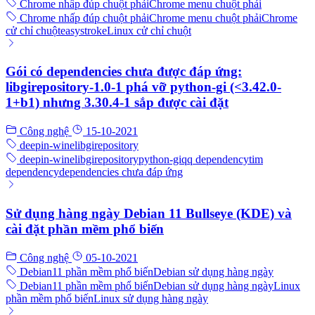
Chrome nhấp đúp chuột phải
Chrome menu chuột phải
Chrome nhấp đúp chuột phải
Chrome menu chuột phải
Chrome
cử chỉ chuột
easystroke
Linux cử chỉ chuột
Gói có dependencies chưa được đáp ứng:
libgirepository-1.0-1 phá vỡ python-gi (<3.42.0-
1+b1) nhưng 3.30.4-1 sắp được cài đặt
Công nghệ
15-10-2021
deepin-wine
libgirepository
deepin-wine
libgirepository
python-gi
qq dependency
tim
dependency
dependencies chưa đáp ứng
Sử dụng hàng ngày Debian 11 Bullseye (KDE) và
cài đặt phần mềm phổ biến
Công nghệ
05-10-2021
Debian11 phần mềm phổ biến
Debian sử dụng hàng ngày
Debian11 phần mềm phổ biến
Debian sử dụng hàng ngày
Linux
phần mềm phổ biến
Linux sử dụng hàng ngày