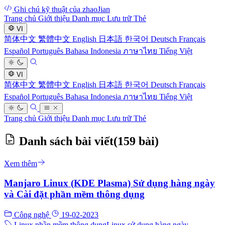
Ghi chú kỹ thuật của zhaoJian
Trang chủ
Giới thiệu
Danh mục
Lưu trữ
Thẻ
VI
简体中文
繁體中文
English
日本語
한국어
Deutsch
Français
Español
Português
Bahasa Indonesia
ภาษาไทย
Tiếng Việt
VI
简体中文
繁體中文
English
日本語
한국어
Deutsch
Français
Español
Português
Bahasa Indonesia
ภาษาไทย
Tiếng Việt
Trang chủ
Giới thiệu
Danh mục
Lưu trữ
Thẻ
Danh sách bài viết
(159 bài)
Xem thêm
Manjaro Linux (KDE Plasma) Sử dụng hàng ngày
và Cài đặt phần mềm thông dụng
Công nghệ
19-02-2023
Linux phần mềm thông dụng
Linux sử dụng hàng ngày