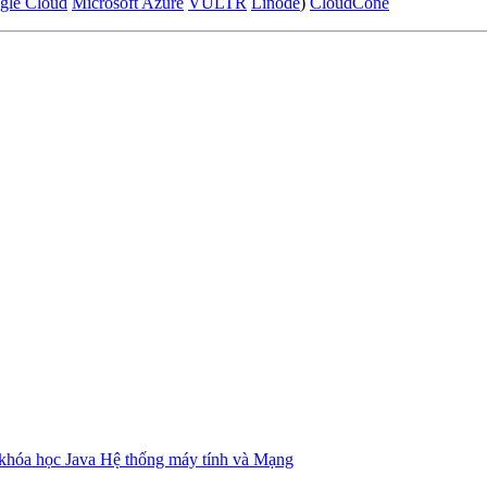
gle Cloud
Microsoft Azure
VULTR
Linode
)
CloudCone
khóa học Java
Hệ thống máy tính và Mạng