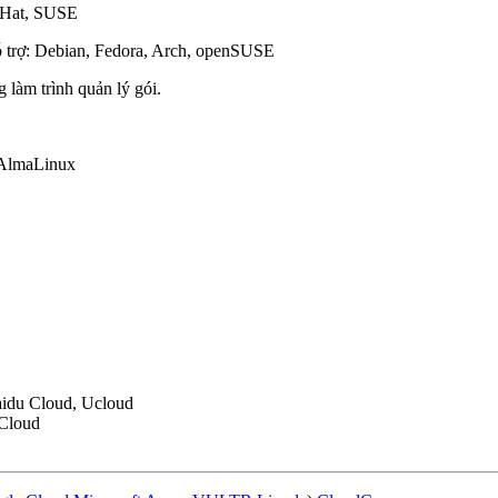
d Hat, SUSE
 trợ: Debian, Fedora, Arch, openSUSE
 làm trình quản lý gói.
 AlmaLinux
aidu Cloud, Ucloud
Cloud