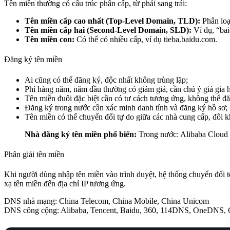
Tên miền thường có cấu trúc phân cấp, từ phải sang trái:
Tên miền cấp cao nhất (Top-Level Domain, TLD):
Phân loạ
Tên miền cấp hai (Second-Level Domain, SLD):
Ví dụ, “bai
Tên miền con:
Có thể có nhiều cấp, ví dụ tieba.baidu.com.
Đăng ký tên miền
Ai cũng có thể đăng ký, độc nhất không trùng lặp;
Phí hàng năm, năm đầu thường có giảm giá, cần chú ý giá gia 
Tên miền đuôi đặc biệt cần có tư cách tương ứng, không thể đă
Đăng ký trong nước cần xác minh danh tính và đăng ký hồ sơ;
Tên miền có thể chuyển đổi tự do giữa các nhà cung cấp, đôi k
Nhà đăng ký tên miền phổ biến:
Trong nước: Alibaba Cloud
Phân giải tên miền
Khi người dùng nhập tên miền vào trình duyệt, hệ thống chuyển đổi 
xạ tên miền đến địa chỉ IP tương ứng.
DNS nhà mạng: China Telecom, China Mobile, China Unicom
DNS công cộng: Alibaba, Tencent, Baidu, 360, 114DNS, OneDNS