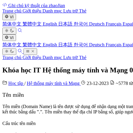
Ghi chú kỹ thuật của zhaoJian
Trang chủ
Giới thiệu
Danh mục
Lưu trữ
Thẻ
VI
简体中文
繁體中文
English
日本語
한국어
Deutsch
Français
Espa
VI
简体中文
繁體中文
English
日本語
한국어
Deutsch
Français
Espa
Trang chủ
Giới thiệu
Danh mục
Lưu trữ
Thẻ
Khóa học IT Hệ thống máy tính và Mạng 
Học tập
/
Hệ thống máy tính và Mạng
23-12-2023
~5778 từ
Tên miền
Tên miền (Domain Name) là tên được sử dụng để nhận dạng một trang
kết thúc bằng dấu ”.”. Tên miền thay thế địa chỉ IP bằng số, giúp ng
Cấu trúc tên miền