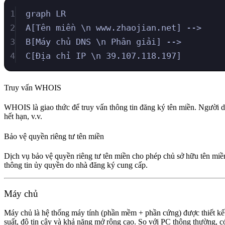
1
graph LR
2
A[Tên miền \n www.zhaojian.net] -->
3
B[Máy chủ DNS \n Phân giải] -->
4
C[Địa chỉ IP \n 39.107.118.197]
Truy vấn WHOIS
WHOIS là giao thức để truy vấn thông tin đăng ký tên miền. Người d
hết hạn, v.v.
Bảo vệ quyền riêng tư tên miền
Dịch vụ bảo vệ quyền riêng tư tên miền cho phép chủ sở hữu tên miền
thông tin ủy quyền do nhà đăng ký cung cấp.
Máy chủ
Máy chủ là hệ thống máy tính (phần mềm + phần cứng) được thiết kế 
suất, độ tin cậy và khả năng mở rộng cao. So với PC thông thường, có 