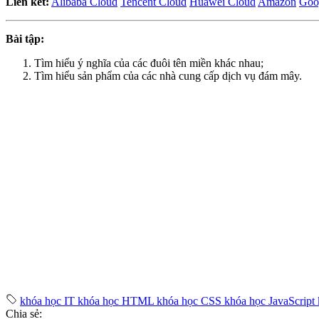
Liên kết:
Alibaba Cloud
Tencent Cloud
Huawei Cloud
Amazon
Goo
Bài tập:
Tìm hiểu ý nghĩa của các đuôi tên miền khác nhau;
Tìm hiểu sản phẩm của các nhà cung cấp dịch vụ đám mây.
khóa học IT
khóa học HTML
khóa học CSS
khóa học JavaScript
Chia sẻ: