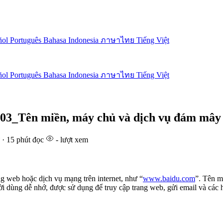
ñol
Português
Bahasa Indonesia
ภาษาไทย
Tiếng Việt
ñol
Português
Bahasa Indonesia
ภาษาไทย
Tiếng Việt
003_Tên miền, máy chủ và dịch vụ đám mây
 · 15 phút đọc
-
lượt xem
 web hoặc dịch vụ mạng trên internet, như “
www.baidu.com
”. Tên m
ười dùng dễ nhớ, được sử dụng để truy cập trang web, gửi email và các 