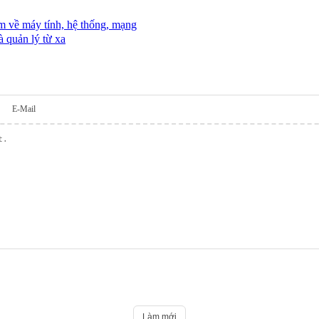
 về máy tính, hệ thống, mạng
 quản lý từ xa
E-Mail
Làm mới