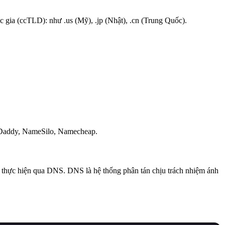
gia (ccTLD): như .us (Mỹ), .jp (Nhật), .cn (Trung Quốc).
oDaddy, NameSilo, Namecheap.
ợc thực hiện qua DNS. DNS là hệ thống phân tán chịu trách nhiệm ánh