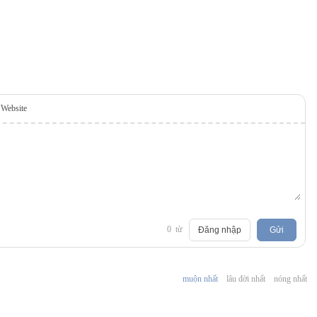
Website
0
từ
Đăng nhập
Gửi
muộn nhất
lâu đời nhất
nóng nhất