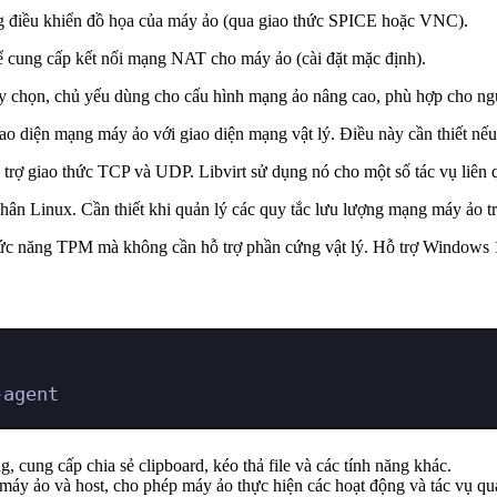
ảng điều khiển đồ họa của máy ảo (qua giao thức SPICE hoặc VNC).
cung cấp kết nối mạng NAT cho máy ảo (cài đặt mặc định).
ùy chọn, chủ yếu dùng cho cấu hình mạng ảo nâng cao, phù hợp cho n
iao diện mạng máy ảo với giao diện mạng vật lý. Điều này cần thiết nếu
trợ giao thức TCP và UDP. Libvirt sử dụng nó cho một số tác vụ liên q
 nhân Linux. Cần thiết khi quản lý các quy tắc lưu lượng mạng máy ảo 
c năng TPM mà không cần hỗ trợ phần cứng vật lý. Hỗ trợ Windows 
-agent
 cung cấp chia sẻ clipboard, kéo thả file và các tính năng khác.
máy ảo và host, cho phép máy ảo thực hiện các hoạt động và tác vụ qu