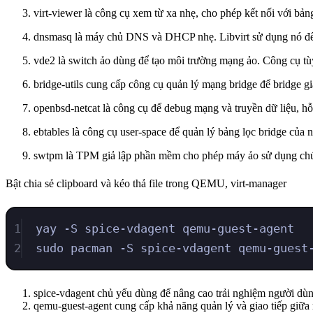
virt-viewer là công cụ xem từ xa nhẹ, cho phép kết nối với b
dnsmasq là máy chủ DNS và DHCP nhẹ. Libvirt sử dụng nó để 
vde2 là switch ảo dùng để tạo môi trường mạng ảo. Công cụ t
bridge-utils cung cấp công cụ quản lý mạng bridge để bridge g
openbsd-netcat là công cụ để debug mạng và truyền dữ liệu, hỗ 
ebtables là công cụ user-space để quản lý bảng lọc bridge của
swtpm là TPM giả lập phần mềm cho phép máy ảo sử dụng chứ
Bật chia sẻ clipboard và kéo thả file trong QEMU, virt-manager
1
yay -S spice-vdagent qemu-guest-agent
2
sudo pacman -S spice-vdagent qemu-guest
spice-vdagent chủ yếu dùng để nâng cao trải nghiệm người dùng,
qemu-guest-agent cung cấp khả năng quản lý và giao tiếp giữa 