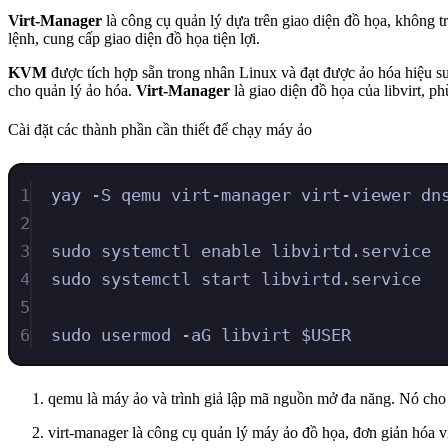
Virt-Manager
là công cụ quản lý dựa trên giao diện đồ họa, không 
lệnh, cung cấp giao diện đồ họa tiện lợi.
KVM
được tích hợp sẵn trong nhân Linux và đạt được ảo hóa hiệu s
cho quản lý ảo hóa.
Virt-Manager
là giao diện đồ họa của libvirt, 
Cài đặt các thành phần cần thiết để chạy máy ảo
1
yay -S qemu virt-manager virt-viewer dn
2
3
sudo systemctl enable libvirtd.service
4
sudo systemctl start libvirtd.service
5
6
sudo usermod -aG libvirt $USER
qemu là máy ảo và trình giả lập mã nguồn mở đa năng. Nó cho p
virt-manager là công cụ quản lý máy ảo đồ họa, đơn giản hóa vi