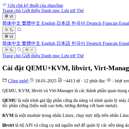
Ghi chú kỹ thuật của zhaoJian
Trang chủ
Giới thiệu
Danh mục
Lưu trữ
Thẻ
VI
简体中文
繁體中文
English
日本語
한국어
Deutsch
Français
Espa
VI
简体中文
繁體中文
English
日本語
한국어
Deutsch
Français
Espa
Trang chủ
Giới thiệu
Danh mục
Lưu trữ
Thẻ
Cài đặt QEMU+KVM, libvirt, Virt-Manage
Công nghệ
18-01-2025
~4413 từ · 12 phút đọc
-
lượt xe
QEMU, KVM, libvirt và Virt-Manager là các thành phần quan trọng 
QEMU
là một trình giả lập phần cứng đa năng và trình quản lý máy
tốc phần cứng (hiệu suất cao hơn, tương đương với bare metal).
KVM
là một module trong nhân Linux, chạy trực tiếp trên nhân Linu
libvirt
là bộ API và công cụ mã nguồn mở để quản lý các nền tảng