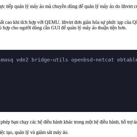
trực tiếp quản lý máy ảo mà chuyên dùng để quản lý máy ảo do libvir
uất cao khi tích hợp với QEMU. libvirt đơn giản hóa sự phức tạp của 
phù hợp cho người dùng cần GUI để quản lý máy ảo thuận tiện hơn.
smasq vde2 bridge-utils openbsd-netcat ebtabl
hép bạn chạy các hệ điều hành khác trong một hệ điều hành, hỗ trợ ảo 
ệc tạo, quản lý và giám sát máy ảo.