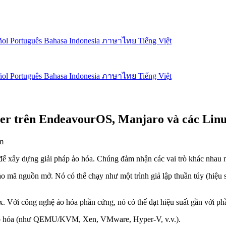
ñol
Português
Bahasa Indonesia
ภาษาไทย
Tiếng Việt
ñol
Português
Bahasa Indonesia
ภาษาไทย
Tiếng Việt
r trên EndeavourOS, Manjaro và các Linu
m
để xây dựng giải pháp ảo hóa. Chúng đảm nhận các vai trò khác nhau
 ảo mã nguồn mở. Nó có thể chạy như một trình giả lập thuần túy (hiệ
x. Với công nghệ ảo hóa phần cứng, nó có thể đạt hiệu suất gần với p
 ảo hóa (như QEMU/KVM, Xen, VMware, Hyper-V, v.v.).