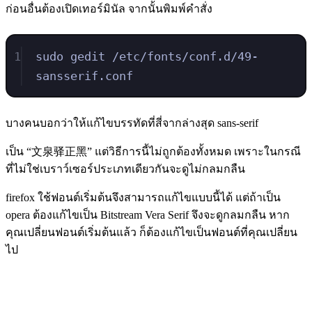
ก่อนอื่นต้องเปิดเทอร์มินัล จากนั้นพิมพ์คำสั่ง
1
sudo gedit /etc/fonts/conf.d/49-
sansserif.conf
บางคนบอกว่าให้แก้ไขบรรทัดที่สี่จากล่างสุด sans-serif
เป็น “文泉驿正黑” แต่วิธีการนี้ไม่ถูกต้องทั้งหมด เพราะในกรณี
ที่ไม่ใช่เบราว์เซอร์ประเภทเดียวกันจะดูไม่กลมกลืน
firefox ใช้ฟอนต์เริ่มต้นจึงสามารถแก้ไขแบบนี้ได้ แต่ถ้าเป็น
opera ต้องแก้ไขเป็น Bitstream Vera Serif จึงจะดูกลมกลืน หาก
คุณเปลี่ยนฟอนต์เริ่มต้นแล้ว ก็ต้องแก้ไขเป็นฟอนต์ที่คุณเปลี่ยน
ไป