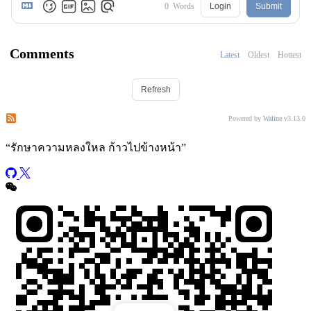
0
Words
Login
Submit
Comments
Latest
Oldest
Hottest
Refresh
Subscribe to comments of this post
Subscribe to comments of this site
Powered by
Waline
v3.13.0
“
รักษาความหลงใหล ก้าวไปข้างหน้า
”