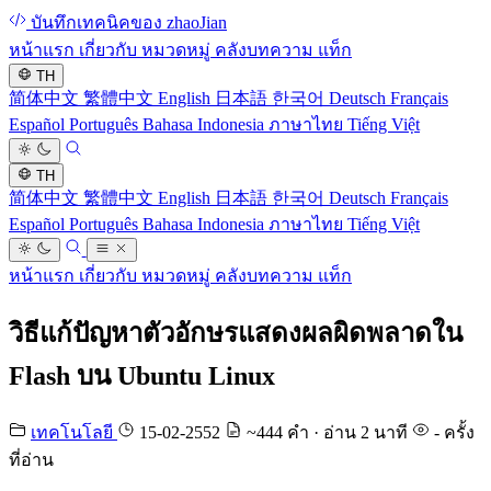
บันทึกเทคนิคของ zhaoJian
หน้าแรก
เกี่ยวกับ
หมวดหมู่
คลังบทความ
แท็ก
TH
简体中文
繁體中文
English
日本語
한국어
Deutsch
Français
Español
Português
Bahasa Indonesia
ภาษาไทย
Tiếng Việt
TH
简体中文
繁體中文
English
日本語
한국어
Deutsch
Français
Español
Português
Bahasa Indonesia
ภาษาไทย
Tiếng Việt
หน้าแรก
เกี่ยวกับ
หมวดหมู่
คลังบทความ
แท็ก
วิธีแก้ปัญหาตัวอักษรแสดงผลผิดพลาดใน
Flash บน Ubuntu Linux
เทคโนโลยี
15-02-2552
~444 คำ · อ่าน 2 นาที
-
ครั้ง
ที่อ่าน