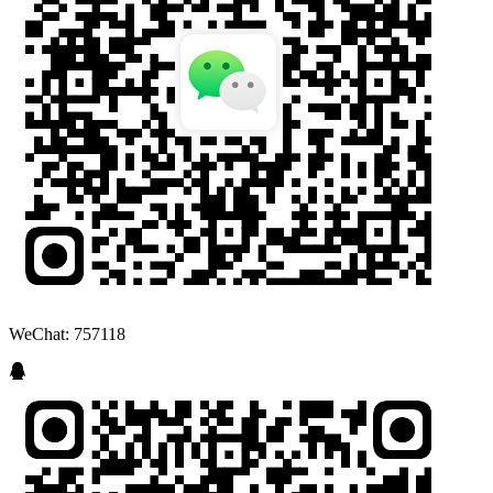
WeChat: 757118