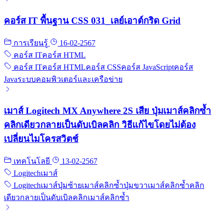
คอร์ส IT พื้นฐาน CSS 031_เลย์เอาต์กริด Grid
การเรียนรู้
16-02-2567
คอร์ส IT
คอร์ส HTML
คอร์ส IT
คอร์ส HTML
คอร์ส CSS
คอร์ส JavaScript
คอร์ส
Java
ระบบคอมพิวเตอร์และเครือข่าย
เมาส์ Logitech MX Anywhere 2S เสีย ปุ่มเมาส์คลิกซ้ำ
คลิกเดียวกลายเป็นดับเบิลคลิก วิธีแก้ไขโดยไม่ต้อง
เปลี่ยนไมโครสวิตช์
เทคโนโลยี
13-02-2567
Logitech
เมาส์
Logitech
เมาส์
ปุ่มซ้ายเมาส์คลิกซ้ำ
ปุ่มขวาเมาส์คลิกซ้ำ
คลิก
เดียวกลายเป็นดับเบิลคลิก
เมาส์คลิกซ้ำ