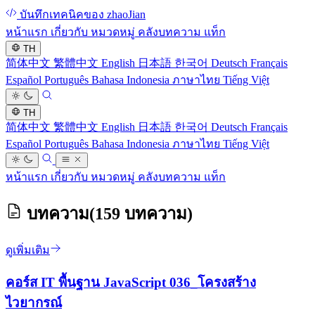
บันทึกเทคนิคของ zhaoJian
หน้าแรก
เกี่ยวกับ
หมวดหมู่
คลังบทความ
แท็ก
TH
简体中文
繁體中文
English
日本語
한국어
Deutsch
Français
Español
Português
Bahasa Indonesia
ภาษาไทย
Tiếng Việt
TH
简体中文
繁體中文
English
日本語
한국어
Deutsch
Français
Español
Português
Bahasa Indonesia
ภาษาไทย
Tiếng Việt
หน้าแรก
เกี่ยวกับ
หมวดหมู่
คลังบทความ
แท็ก
บทความ
(159 บทความ)
ดูเพิ่มเติม
คอร์ส IT พื้นฐาน JavaScript 036_โครงสร้าง
ไวยากรณ์