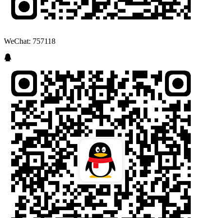
WeChat: 757118