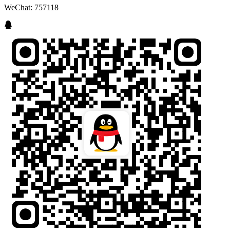
WeChat: 757118