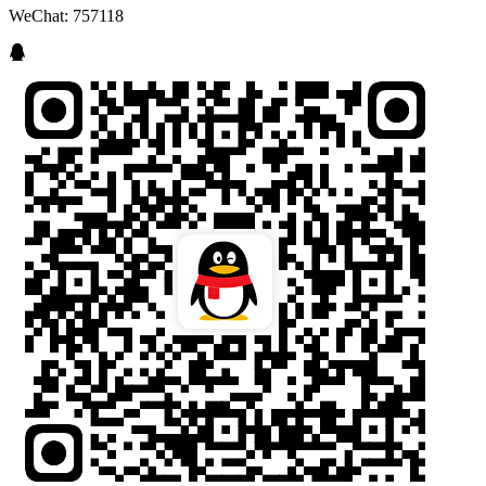
WeChat: 757118