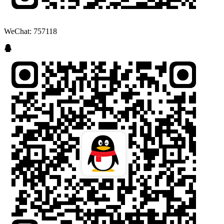
WeChat: 757118