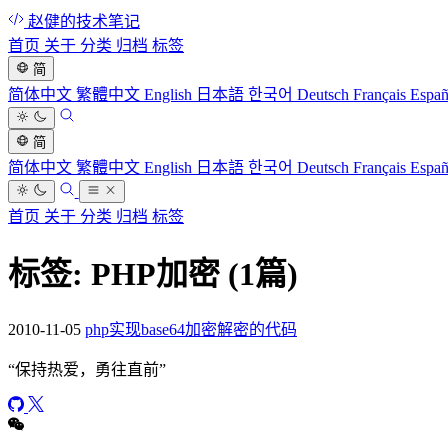
赵健的技术笔记
首页
关于
分类
归档
标签
简
简体中文
繁體中文
English
日本語
한국어
Deutsch
Français
Espa
简
简体中文
繁體中文
English
日本語
한국어
Deutsch
Français
Espa
首页
关于
分类
归档
标签
标签: PHP加密
(1篇)
2010-11-05
php实现base64加密解密的代码
“
保持热爱，勇往直前
”