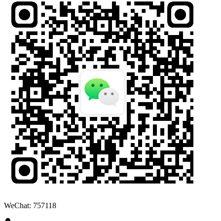
WeChat: 757118