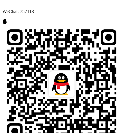
WeChat: 757118