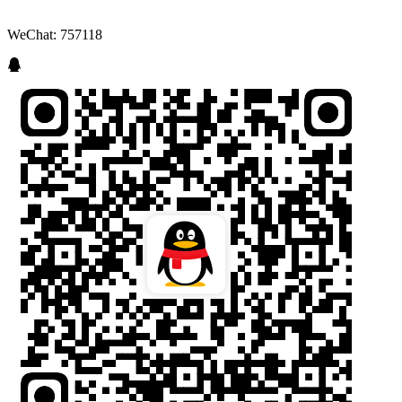
WeChat: 757118