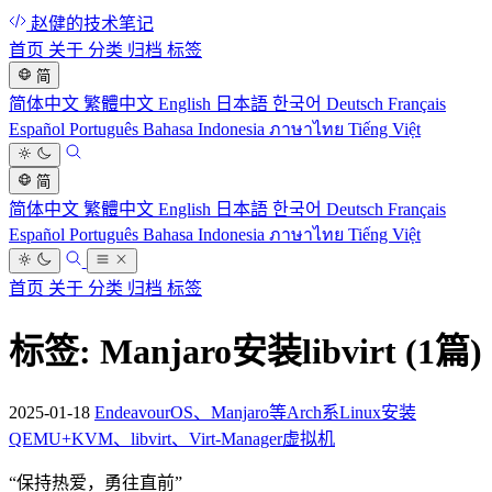
赵健的技术笔记
首页
关于
分类
归档
标签
简
简体中文
繁體中文
English
日本語
한국어
Deutsch
Français
Español
Português
Bahasa Indonesia
ภาษาไทย
Tiếng Việt
简
简体中文
繁體中文
English
日本語
한국어
Deutsch
Français
Español
Português
Bahasa Indonesia
ภาษาไทย
Tiếng Việt
首页
关于
分类
归档
标签
标签: Manjaro安装libvirt
(1篇)
2025-01-18
EndeavourOS、Manjaro等Arch系Linux安装
QEMU+KVM、libvirt、Virt-Manager虚拟机
“
保持热爱，勇往直前
”