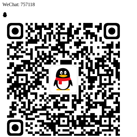
WeChat: 757118