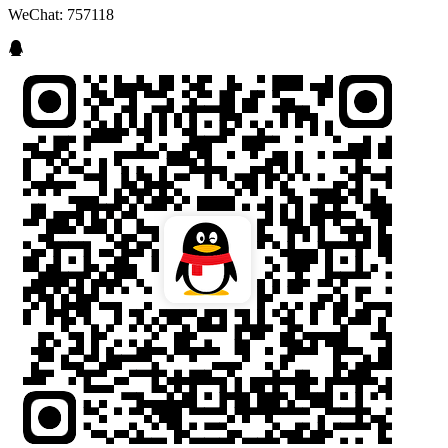
WeChat: 757118