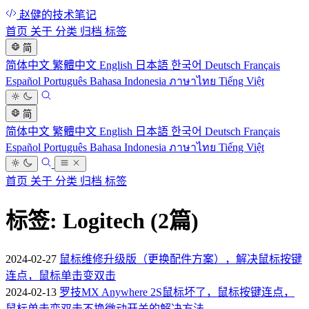
赵健的技术笔记
首页
关于
分类
归档
标签
简
简体中文
繁體中文
English
日本語
한국어
Deutsch
Français
Español
Português
Bahasa Indonesia
ภาษาไทย
Tiếng Việt
简
简体中文
繁體中文
English
日本語
한국어
Deutsch
Français
Español
Português
Bahasa Indonesia
ภาษาไทย
Tiếng Việt
首页
关于
分类
归档
标签
标签: Logitech
(2篇)
2024-02-27
鼠标维修升级版（更换配件方案），解决鼠标按键
连点，鼠标单击变双击
2024-02-13
罗技MX Anywhere 2S鼠标坏了，鼠标按键连点，
鼠标单击变双击不换微动开关的解决方法