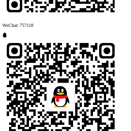
WeChat: 757118