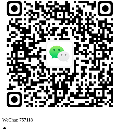
WeChat: 757118