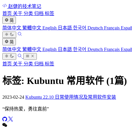
赵健的技术笔记
首页
关于
分类
归档
标签
简
简体中文
繁體中文
English
日本語
한국어
Deutsch
Français
Espa
简
简体中文
繁體中文
English
日本語
한국어
Deutsch
Français
Espa
首页
关于
分类
归档
标签
标签: Kubuntu 常用软件
(1篇)
2023-02-24
Kubuntu 22.10 日常使用情况及常用软件安装
“
保持热爱，勇往直前
”