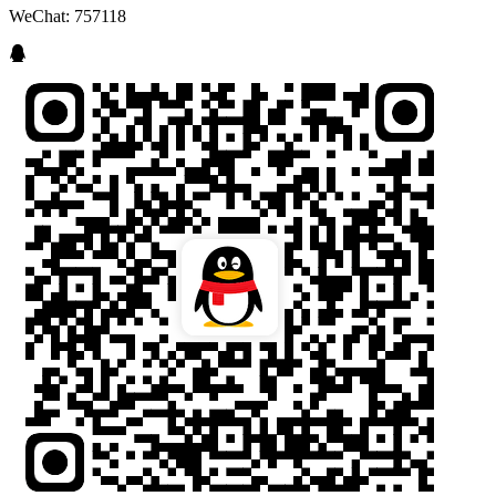
WeChat: 757118