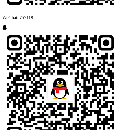
WeChat: 757118