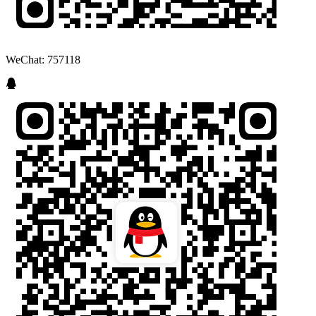
WeChat: 757118