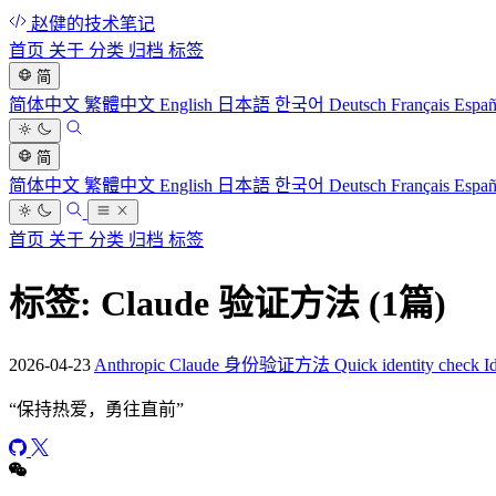
赵健的技术笔记
首页
关于
分类
归档
标签
简
简体中文
繁體中文
English
日本語
한국어
Deutsch
Français
Espa
简
简体中文
繁體中文
English
日本語
한국어
Deutsch
Français
Espa
首页
关于
分类
归档
标签
标签: Claude 验证方法
(1篇)
2026-04-23
Anthropic Claude 身份验证方法 Quick identity check Ident
“
保持热爱，勇往直前
”