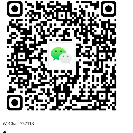
WeChat: 757118