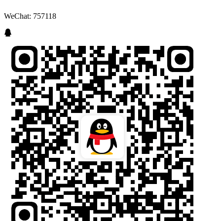
WeChat: 757118