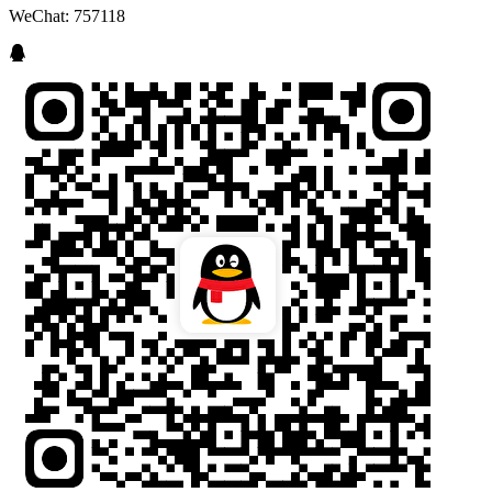
WeChat: 757118