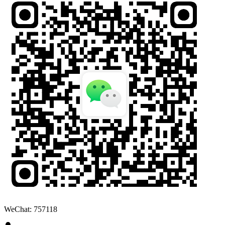
WeChat: 757118