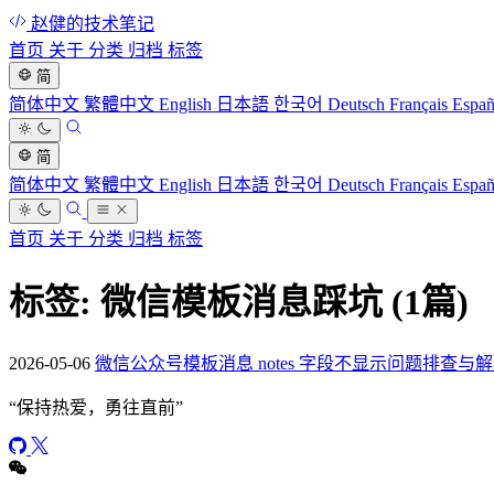
赵健的技术笔记
首页
关于
分类
归档
标签
简
简体中文
繁體中文
English
日本語
한국어
Deutsch
Français
Espa
简
简体中文
繁體中文
English
日本語
한국어
Deutsch
Français
Espa
首页
关于
分类
归档
标签
标签: 微信模板消息踩坑
(1篇)
2026-05-06
微信公众号模板消息 notes 字段不显示问题排查与
“
保持热爱，勇往直前
”