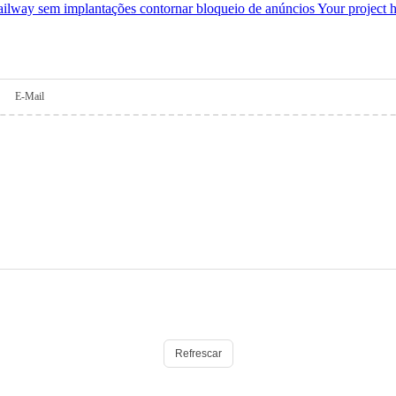
lway sem implantações contornar bloqueio de anúncios Your project h
E-Mail
Refrescar