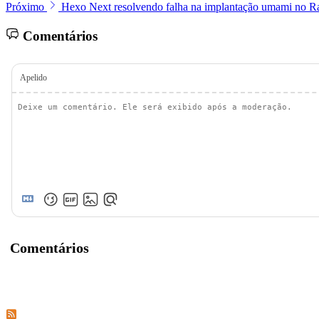
Próximo
Hexo Next resolvendo falha na implantação umami no Rai
Comentários
Apelido
Comentários
Assinar os comentários deste post
Assinar os comentários deste site