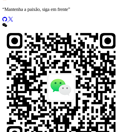
“
Mantenha a paixão, siga em frente
”