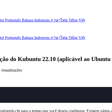
ñol
Português
Bahasa Indonesia
ภาษาไทย
Tiếng Việt
ñol
Português
Bahasa Indonesia
ภาษาไทย
Tiếng Việt
ação do Kubuntu 22.10 (aplicável ao Ubuntu /
-
visualizações
rub/grub.cfg para o tempo que você deseja configurar. Existem vários ca