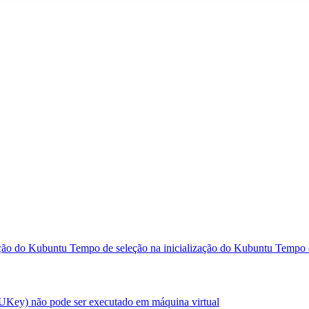
ação do Kubuntu
Tempo de seleção na inicialização do Kubuntu
Tempo d
 UKey) não pode ser executado em máquina virtual