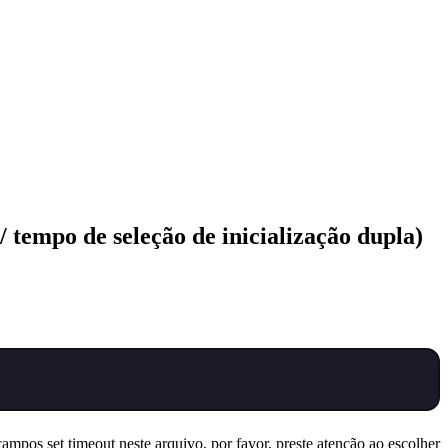
 tempo de seleção de inicialização dupla)
mpos set timeout neste arquivo, por favor, preste atenção ao escolher