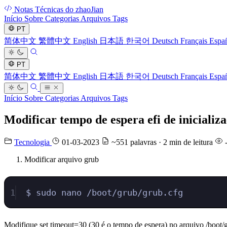
Notas Técnicas do zhaoJian
Início
Sobre
Categorias
Arquivos
Tags
PT
简体中文
繁體中文
English
日本語
한국어
Deutsch
Français
Espa
PT
简体中文
繁體中文
English
日本語
한국어
Deutsch
Français
Espa
Início
Sobre
Categorias
Arquivos
Tags
Modificar tempo de espera efi de inicializ
Tecnologia
01-03-2023
~551 palavras · 2 min de leitura
Modificar arquivo grub
1
$ sudo nano /boot/grub/grub.cfg
Modifique set timeout=30 (30 é o tempo de espera) no arquivo /boot/g