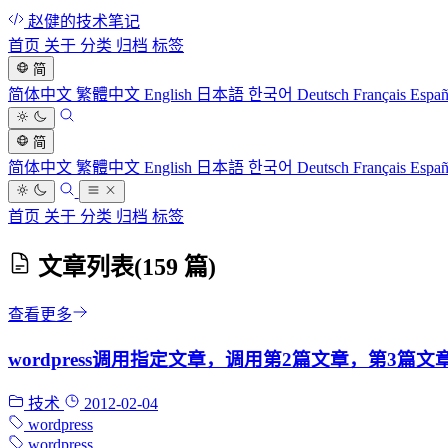
赵健的技术笔记
首页
关于
分类
归档
标签
简
简体中文
繁體中文
English
日本語
한국어
Deutsch
Français
Espa
简
简体中文
繁體中文
English
日本語
한국어
Deutsch
Français
Espa
首页
关于
分类
归档
标签
文章列表
(159 篇)
查看更多
wordpress调用指定文章，调用第2篇文章，第3篇文
技术
2012-02-04
wordpress
wordpress