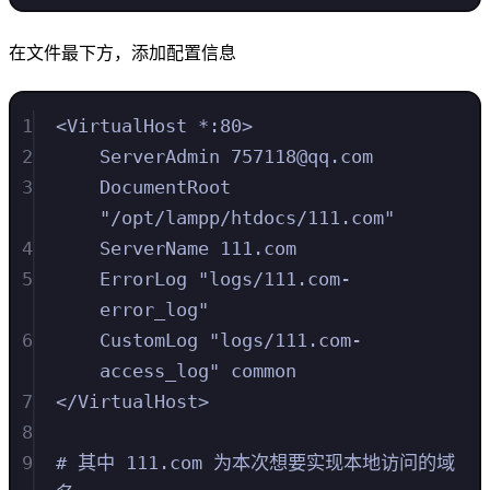
在文件最下方，添加配置信息
1
<VirtualHost *:80>
2
ServerAdmin 757118@qq.com
3
DocumentRoot 
"/opt/lampp/htdocs/111.com"
4
ServerName 111.com
5
ErrorLog "logs/111.com-
error_log"
6
CustomLog "logs/111.com-
access_log" common
7
</VirtualHost>
8
9
# 其中 111.com 为本次想要实现本地访问的域