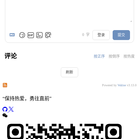
0
字
登录
提交
评论
按正序
按倒序
按热度
刷新
订阅本文评论
订阅本站评论
Powered by
Waline
v3.13.0
“
保持热爱，勇往直前
”