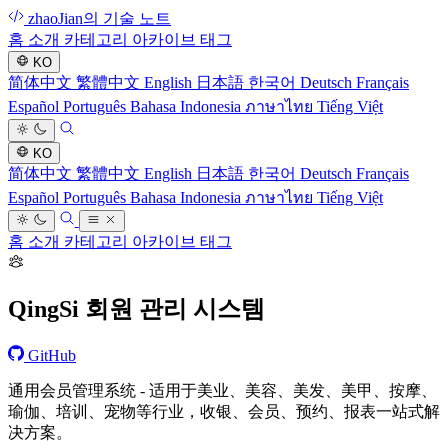
zhaoJian의 기술 노트
홈
소개
카테고리
아카이브
태그
KO
简体中文
繁體中文
English
日本語
한국어
Deutsch
Français
Español
Português
Bahasa Indonesia
ภาษาไทย
Tiếng Việt
KO
简体中文
繁體中文
English
日本語
한국어
Deutsch
Français
Español
Português
Bahasa Indonesia
ภาษาไทย
Tiếng Việt
홈
소개
카테고리
아카이브
태그
QingSi 회원 관리 시스템
GitHub
通用会员管理系统 - 适用于美业、美容、美发、美甲、按摩、
瑜伽、培训、宠物等行业，收银、会员、预约、报表一站式解
决方案。