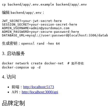
编辑
：
backend/app/.env
JWT_SECRET=your-jwt-secret-here

SESSION_SECRET=your-session-secret-here

ADMIN_USERNAME=admin@yourdomain.com

ADMIN_PASSWORD=your-secure-password-here

生成密钥：
openssl rand -hex 64
3. 启动服务
docker network create docker-net  # 如不存在

4. 访问
前端：
http://localhost:5173
API：
http://localhost:3000/api
品牌定制