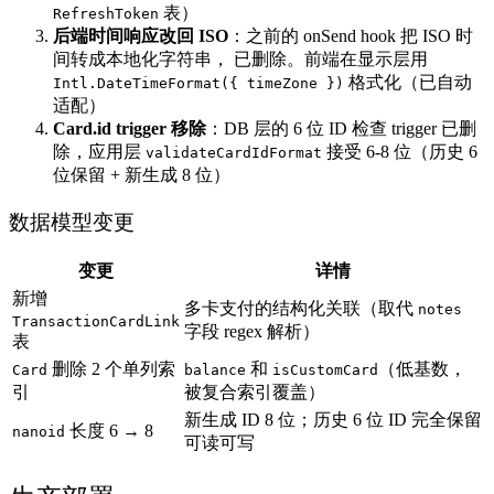
表）
RefreshToken
后端时间响应改回 ISO
：之前的 onSend hook 把 ISO 时
间转成本地化字符串， 已删除。前端在显示层用
格式化（已自动
Intl.DateTimeFormat({ timeZone })
适配）
Card.id trigger 移除
：DB 层的 6 位 ID 检查 trigger 已删
除，应用层
接受 6-8 位（历史 6
validateCardIdFormat
位保留 + 新生成 8 位）
数据模型变更
变更
详情
新增
多卡支付的结构化关联（取代
notes
TransactionCardLink
字段 regex 解析）
表
删除 2 个单列索
和
（低基数，
Card
balance
isCustomCard
引
被复合索引覆盖）
新生成 ID 8 位；历史 6 位 ID 完全保留
长度 6 → 8
nanoid
可读可写