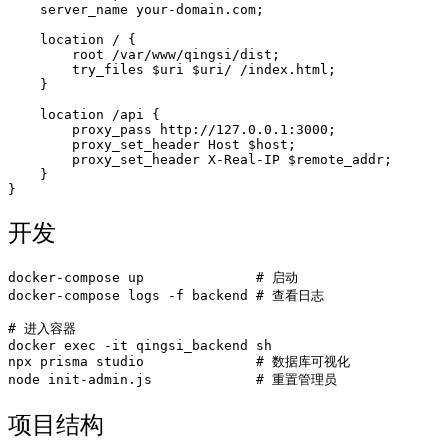
    server_name your-domain.com;

    location / {

        root /var/www/qingsi/dist;

        try_files $uri $uri/ /index.html;

    }

    location /api {

        proxy_pass http://127.0.0.1:3000;

        proxy_set_header Host $host;

        proxy_set_header X-Real-IP $remote_addr;

    }

开发
docker-compose up              # 启动

docker-compose logs -f backend # 查看日志

# 进入容器

docker exec -it qingsi_backend sh

npx prisma studio              # 数据库可视化

项目结构