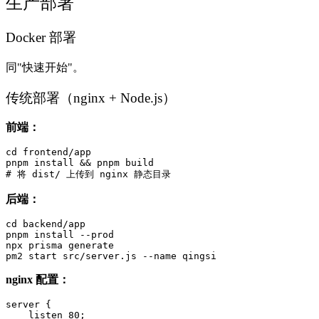
生产部署
Docker 部署
同"快速开始"。
传统部署（nginx + Node.js）
前端：
cd frontend/app

pnpm install && pnpm build

后端：
cd backend/app

pnpm install --prod

npx prisma generate

nginx 配置：
server {

    listen 80;
