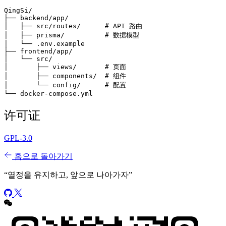
QingSi/

├── backend/app/

│   ├── src/routes/      # API 路由

│   ├── prisma/          # 数据模型

│   └── .env.example

├── frontend/app/

│   └── src/

│       ├── views/       # 页面

│       ├── components/  # 组件

│       └── config/      # 配置

许可证
GPL-3.0
홈으로 돌아가기
“
열정을 유지하고, 앞으로 나아가자
”