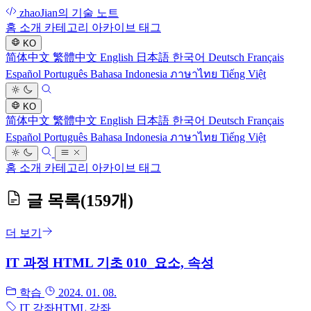
zhaoJian의 기술 노트
홈
소개
카테고리
아카이브
태그
KO
简体中文
繁體中文
English
日本語
한국어
Deutsch
Français
Español
Português
Bahasa Indonesia
ภาษาไทย
Tiếng Việt
KO
简体中文
繁體中文
English
日本語
한국어
Deutsch
Français
Español
Português
Bahasa Indonesia
ภาษาไทย
Tiếng Việt
홈
소개
카테고리
아카이브
태그
글 목록
(159개)
더 보기
IT 과정 HTML 기초 010_요소, 속성
학습
2024. 01. 08.
IT 강좌
HTML 강좌