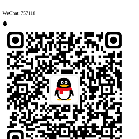
WeChat: 757118