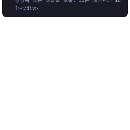
?></div>