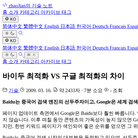
zhaoJian의 기술 노트
홈
소개
카테고리
아카이브
태그
KO
简体中文
繁體中文
English
日本語
한국어
Deutsch
Français
Espa
KO
简体中文
繁體中文
English
日本語
한국어
Deutsch
Français
Espa
홈
소개
카테고리
아카이브
태그
바이두 최적화 VS 구글 최적화의 차이
기술
2009. 03. 16.
약 2433자 · 7분 소요
-
조회
Baidu는 중국어 검색 엔진의 선두주자이고, Google은 세계 
페이지 업데이트 측면에서 Google은 Baidu보다 훨씬 빠릅니
지 않습니다. 이후 며칠 동안 콘텐츠의 가독성이 높지 않으면 Go
지만, 한번 키워드 페이지가 색인되어 좋은 순위를 얻으면 그 
Baidu는 중국어 검색 시장의 대부분을 독점하고 있으며, 선두주