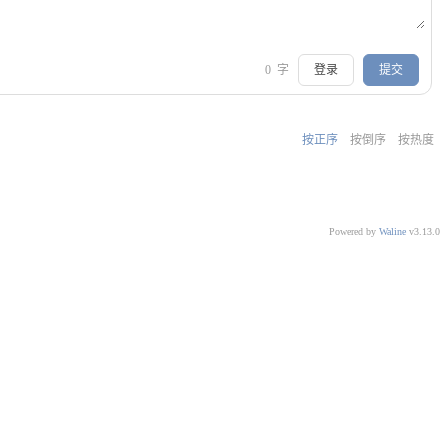
0
字
登录
提交
按正序
按倒序
按热度
Powered by
Waline
v3.13.0