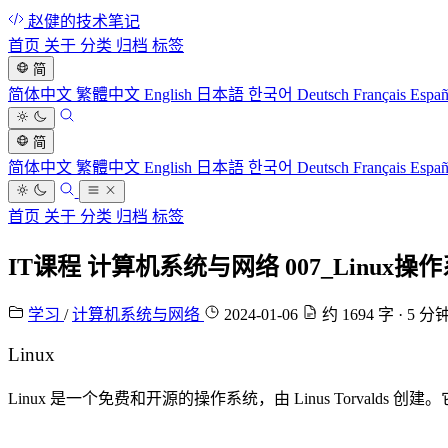
赵健的技术笔记
首页
关于
分类
归档
标签
简
简体中文
繁體中文
English
日本語
한국어
Deutsch
Français
Espa
简
简体中文
繁體中文
English
日本語
한국어
Deutsch
Français
Espa
首页
关于
分类
归档
标签
IT课程 计算机系统与网络 007_Linux操
学习
/
计算机系统与网络
2024-01-06
约 1694 字 · 5 分
Linux
Linux 是一个免费和开源的操作系统，由 Linus Torvald