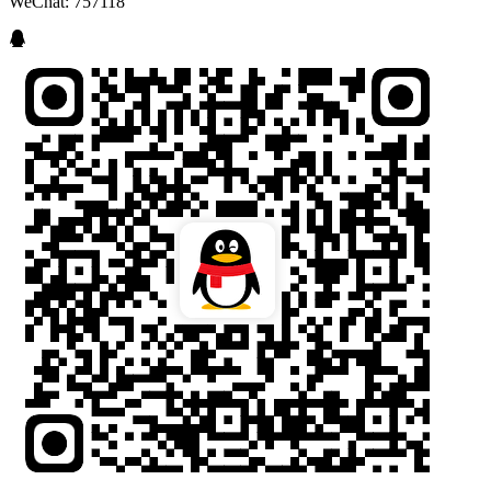
WeChat: 757118