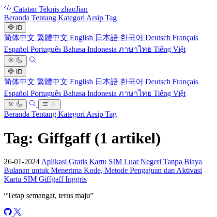
Catatan Teknis zhaoJian
Beranda
Tentang
Kategori
Arsip
Tag
ID
简体中文
繁體中文
English
日本語
한국어
Deutsch
Français
Español
Português
Bahasa Indonesia
ภาษาไทย
Tiếng Việt
ID
简体中文
繁體中文
English
日本語
한국어
Deutsch
Français
Español
Português
Bahasa Indonesia
ภาษาไทย
Tiếng Việt
Beranda
Tentang
Kategori
Arsip
Tag
Tag: Giffgaff
(1 artikel)
26-01-2024
Aplikasi Gratis Kartu SIM Luar Negeri Tanpa Biaya
Bulanan untuk Menerima Kode, Metode Pengajuan dan Aktivasi
Kartu SIM Giffgaff Inggris
“
Tetap semangat, terus maju
”