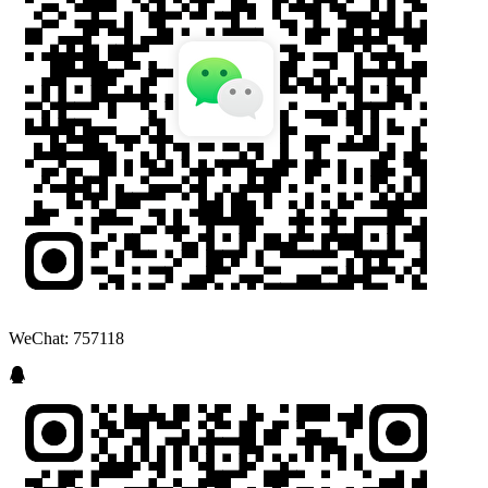
WeChat: 757118