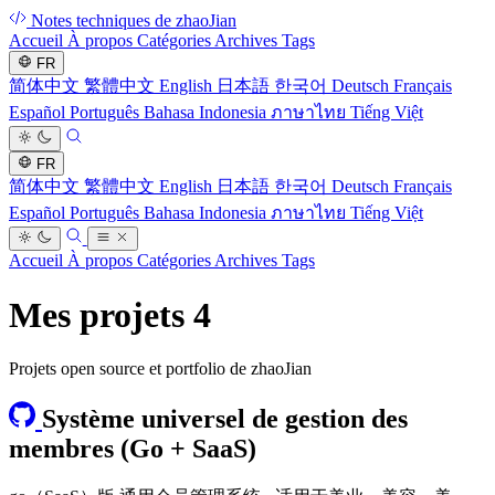
Notes techniques de zhaoJian
Accueil
À propos
Catégories
Archives
Tags
FR
简体中文
繁體中文
English
日本語
한국어
Deutsch
Français
Español
Português
Bahasa Indonesia
ภาษาไทย
Tiếng Việt
FR
简体中文
繁體中文
English
日本語
한국어
Deutsch
Français
Español
Português
Bahasa Indonesia
ภาษาไทย
Tiếng Việt
Accueil
À propos
Catégories
Archives
Tags
Mes projets
4
Projets open source et portfolio de zhaoJian
Système universel de gestion des
membres (Go + SaaS)