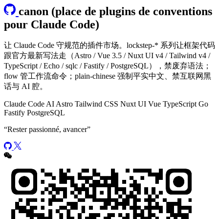
canon (place de plugins de conventions
pour Claude Code)
让 Claude Code 守规范的插件市场。lockstep-* 系列让框架代码
跟官方最新写法走（Astro / Vue 3.5 / Nuxt UI v4 / Tailwind v4 /
TypeScript / Echo / sqlc / Fastify / PostgreSQL），禁废弃语法；
flow 管工作流命令；plain-chinese 强制平实中文、禁互联网黑
话与 AI 腔。
Claude Code
AI
Astro
Tailwind CSS
Nuxt UI
Vue
TypeScript
Go
Fastify
PostgreSQL
“
Rester passionné, avancer
”