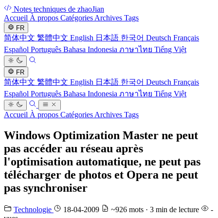
Notes techniques de zhaoJian
Accueil
À propos
Catégories
Archives
Tags
FR
简体中文
繁體中文
English
日本語
한국어
Deutsch
Français
Español
Português
Bahasa Indonesia
ภาษาไทย
Tiếng Việt
FR
简体中文
繁體中文
English
日本語
한국어
Deutsch
Français
Español
Português
Bahasa Indonesia
ภาษาไทย
Tiếng Việt
Accueil
À propos
Catégories
Archives
Tags
Windows Optimization Master ne peut
pas accéder au réseau après
l'optimisation automatique, ne peut pas
télécharger de photos et Opera ne peut
pas synchroniser
Technologie
18-04-2009
~926 mots · 3 min de lecture
-