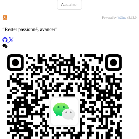
Actualiser
S’abonner aux commentaires de ce post
S’abonner aux commentaires de ce site
Powered by
Waline
v3.13.0
“
Rester passionné, avancer
”