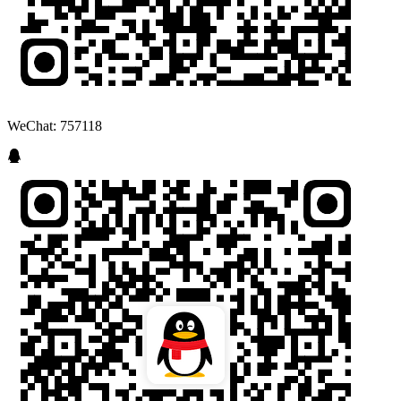
WeChat: 757118