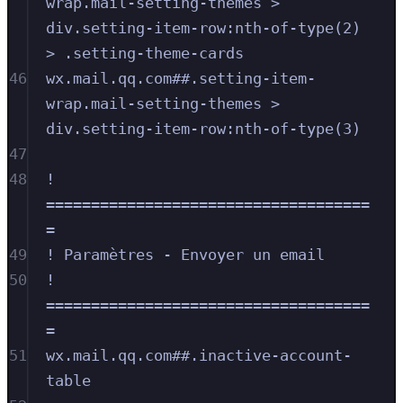
wrap.mail-setting-themes > 
div.setting-item-row:nth-of-type(2) 
> .setting-theme-cards
46
wx.mail.qq.com##.setting-item-
wrap.mail-setting-themes > 
div.setting-item-row:nth-of-type(3)
47
48
! 
====================================
=
49
! Paramètres - Envoyer un email
50
! 
====================================
=
51
wx.mail.qq.com##.inactive-account-
table