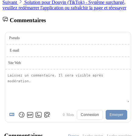
Suivant
Solution pour Douyin (TikTok) - Système surchargé,
veuillez redémarrer l'application ou rafraîchir la page et réessayer
Commentaires
Pseudo
E-mail
Site Web
0
Mots
Connexion
Envoyer
Commentaires
Dernier
Le plus ancien
Le plus populaire