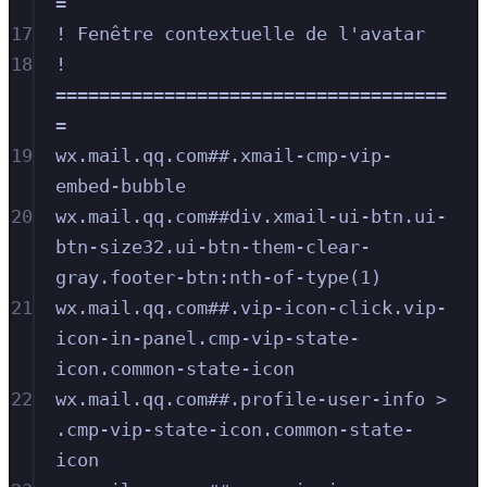
=
17
! Fenêtre contextuelle de l'avatar
18
! 
====================================
=
19
wx.mail.qq.com##.xmail-cmp-vip-
embed-bubble
20
wx.mail.qq.com##div.xmail-ui-btn.ui-
btn-size32.ui-btn-them-clear-
gray.footer-btn:nth-of-type(1)
21
wx.mail.qq.com##.vip-icon-click.vip-
icon-in-panel.cmp-vip-state-
icon.common-state-icon
22
wx.mail.qq.com##.profile-user-info > 
.cmp-vip-state-icon.common-state-
icon