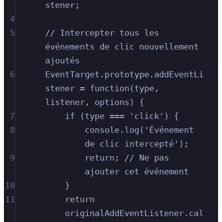
stener;
4
5
// Intercepter tous les 
événements de clic nouvellement 
ajoutés
6
EventTarget.prototype.addEventLi
stener = function(type, 
listener, options) {
7
if (type === 'click') {
8
console.log('Événement 
de clic intercepté');
9
return; // Ne pas 
ajouter cet événement
10
}
11
return 
originalAddEventListener.cal