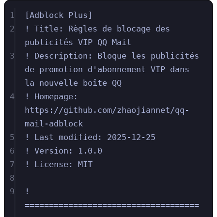
1
[Adblock Plus]
2
! Title: Règles de blocage des 
publicités VIP QQ Mail
3
! Description: Bloque les publicités 
de promotion d'abonnement VIP dans 
la nouvelle boîte QQ
4
! Homepage: 
https://github.com/zhaojiannet/qq-
mail-adblock
5
! Last modified: 2025-12-25
6
! Version: 1.0.0
7
! License: MIT
8
9
! 
====================================