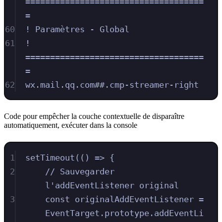
====================================
=
60
! Paramètres - Global
61
! 
====================================
=
62
wx.mail.qq.com##.cmp-streamer-right
Code pour empêcher la couche contextuelle de disparaître
automatiquement, exécuter dans la console
1
setTimeout(() => {
2
// Sauvegarder 
l'addEventListener original
3
const originalAddEventListener = 
EventTarget.prototype.addEventLi