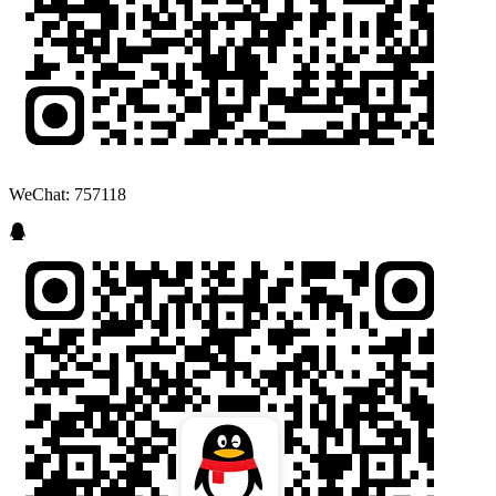
WeChat: 757118