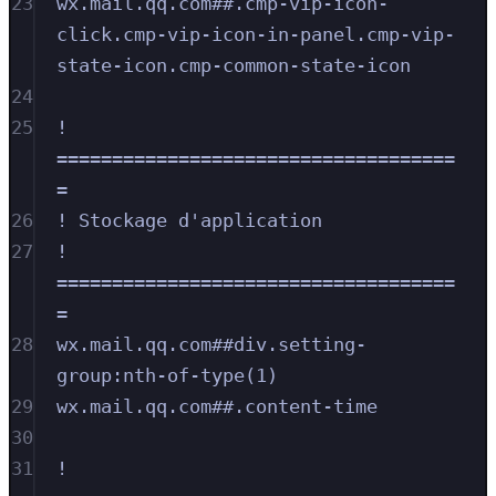
23
wx.mail.qq.com##.cmp-vip-icon-
click.cmp-vip-icon-in-panel.cmp-vip-
state-icon.cmp-common-state-icon
24
25
! 
====================================
=
26
! Stockage d'application
27
! 
====================================
=
28
wx.mail.qq.com##div.setting-
group:nth-of-type(1)
29
wx.mail.qq.com##.content-time
30
31
! 