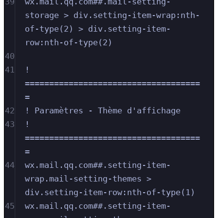
39
wx.mail.qq.com##.mail-setting-
storage > div.setting-item-wrap:nth-
of-type(2) > div.setting-item-
row:nth-of-type(2)
40
41
! 
====================================
=
42
! Paramètres - Thème d'affichage
43
! 
====================================
=
44
wx.mail.qq.com##.setting-item-
wrap.mail-setting-themes > 
div.setting-item-row:nth-of-type(1)
45
wx.mail.qq.com##.setting-item-