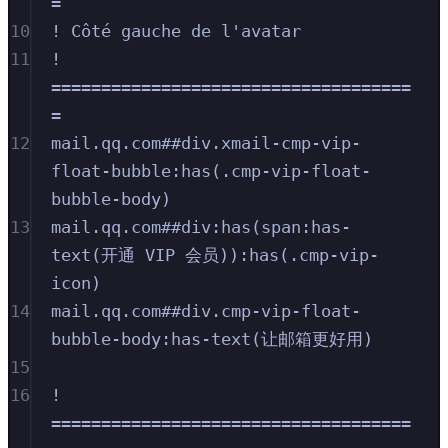
=
10
! Côté gauche de l'avatar
11
! 
====================================
=
12
mail.qq.com##div.xmail-cmp-vip-
float-bubble:has(.cmp-vip-float-
bubble-body)
13
mail.qq.com##div:has(span:has-
text(开通 VIP 会员)):has(.cmp-vip-
icon)
14
mail.qq.com##div.cmp-vip-float-
bubble-body:has-text(让邮箱更好用)
15
16
! 
====================================