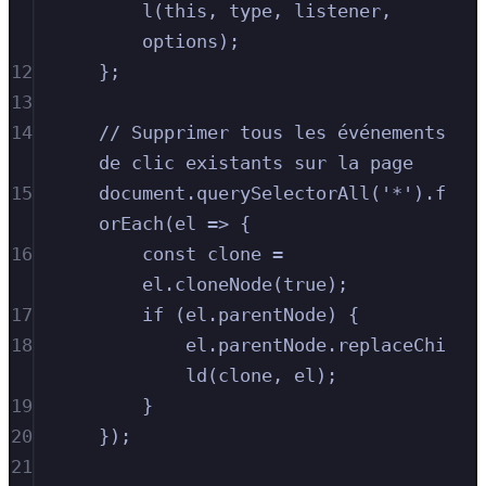
l(this, type, listener, 
options);
12
};
13
14
// Supprimer tous les événements 
de clic existants sur la page
15
document.querySelectorAll('*').f
orEach(el => {
16
const clone = 
el.cloneNode(true);
17
if (el.parentNode) {
18
el.parentNode.replaceChi
ld(clone, el);
19
}
20
});
21