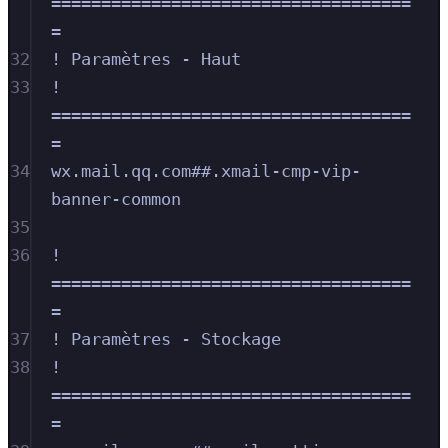
====================================
=
32
! Paramètres - Haut
33
! 
====================================
=
34
wx.mail.qq.com##.xmail-cmp-vip-
banner-common
35
36
! 
====================================
=
37
! Paramètres - Stockage
38
! 
====================================
=