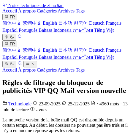
Notes techniques de zhaoJian
Accueil
À propos
Catégories
Archives
Tags
FR
简体中文
繁體中文
English
日本語
한국어
Deutsch
Français
Español
Português
Bahasa Indonesia
ภาษาไทย
Tiếng Việt
FR
简体中文
繁體中文
English
日本語
한국어
Deutsch
Français
Español
Português
Bahasa Indonesia
ภาษาไทย
Tiếng Việt
Accueil
À propos
Catégories
Archives
Tags
Règles de filtrage du bloqueur de
publicités VIP QQ Mail version nouvelle
Technologie
23-09-2025
25-12-2025
~4969 mots · 13
min de lecture
-
vues
La nouvelle version de la boîte mail QQ est disponible depuis un
certain temps. Au début, les dossiers ne pouvaient pas être triés et il
n’y a eu aucune réponse après les retours.