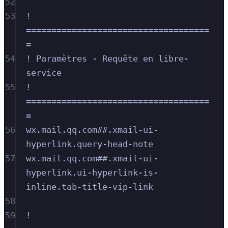
52
53
! 
====================================
=
54
! Paramètres - Requête en libre-
service
55
! 
====================================
=
56
wx.mail.qq.com##.xmail-ui-
hyperlink.query-head-note
57
wx.mail.qq.com##.xmail-ui-
hyperlink.ui-hyperlink-is-
inline.tab-title-vip-link
58
59
! 