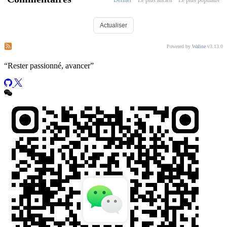
Actualiser
S’abonner aux commentaires de ce post
S’abonner aux commentaires de ce site
Powered by
Waline
v3.13.0
“
Rester passionné, avancer
”