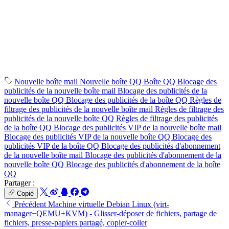
Nouvelle boîte mail
Nouvelle boîte QQ
Boîte QQ
Blocage des
publicités de la nouvelle boîte mail
Blocage des publicités de la
nouvelle boîte QQ
Blocage des publicités de la boîte QQ
Règles de
filtrage des publicités de la nouvelle boîte mail
Règles de filtrage des
publicités de la nouvelle boîte QQ
Règles de filtrage des publicités
de la boîte QQ
Blocage des publicités VIP de la nouvelle boîte mail
Blocage des publicités VIP de la nouvelle boîte QQ
Blocage des
publicités VIP de la boîte QQ
Blocage des publicités d'abonnement
de la nouvelle boîte mail
Blocage des publicités d'abonnement de la
nouvelle boîte QQ
Blocage des publicités d'abonnement de la boîte
QQ
Partager :
Copié
Précédent
Machine virtuelle Debian Linux (virt-
manager+QEMU+KVM) - Glisser-déposer de fichiers, partage de
fichiers, presse-papiers partagé, copier-coller