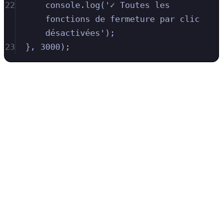
22
console.log('✓ Toutes les 
fonctions de fermeture par clic 
désactivées');
23
}, 3000);