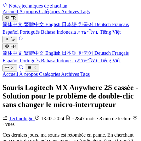
Notes techniques de zhaoJian
Accueil
À propos
Catégories
Archives
Tags
FR
简体中文
繁體中文
English
日本語
한국어
Deutsch
Français
Español
Português
Bahasa Indonesia
ภาษาไทย
Tiếng Việt
FR
简体中文
繁體中文
English
日本語
한국어
Deutsch
Français
Español
Português
Bahasa Indonesia
ภาษาไทย
Tiếng Việt
Accueil
À propos
Catégories
Archives
Tags
Souris Logitech MX Anywhere 2S cassée -
Solution pour le problème de double-clic
sans changer le micro-interrupteur
Technologie
13-02-2024
~2847 mots · 8 min de lecture
-
vues
Ces derniers jours, ma souris est retombée en panne. En cherchant
une souris de rechange dans mon sac d’ordinateur, j’en ai trouvé 3.