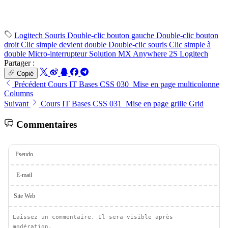
Logitech
Souris
Double-clic bouton gauche
Double-clic bouton
droit
Clic simple devient double
Double-clic souris
Clic simple à
double
Micro-interrupteur
Solution
MX Anywhere 2S
Logitech
Partager :
Copié
Précédent
Cours IT Bases CSS 030_Mise en page multicolonne
Columns
Suivant
Cours IT Bases CSS 031_Mise en page grille Grid
Commentaires
Pseudo
E-mail
Site Web