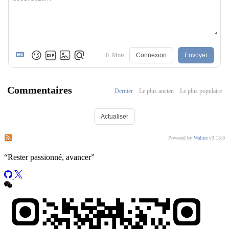
0
Mots
Connexion
Envoyer
Commentaires
Dernier
Le plus ancien
Le plus populaire
Actualiser
S’abonner aux commentaires de ce post
S’abonner aux commentaires de ce site
Powered by
Waline
v3.13.0
“
Rester passionné, avancer
”