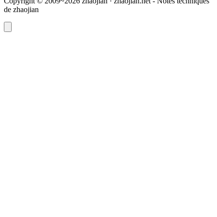
Copyright © 2009~2026 zhaojian · zhaojian.net - Notes techniques
de zhaojian