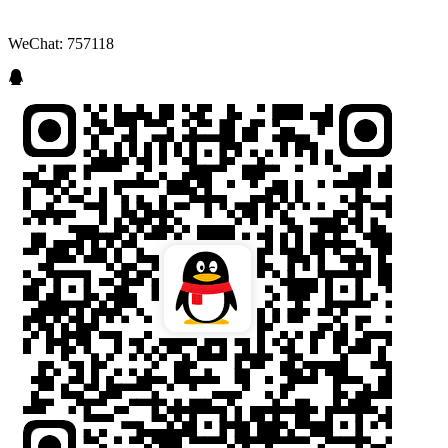
WeChat: 757118