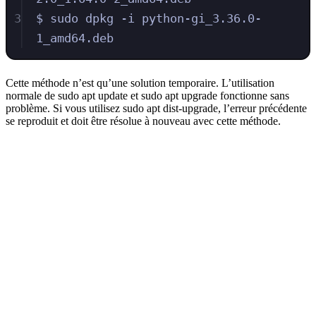
3
$ sudo dpkg -i python-gi_3.36.0-
1_amd64.deb
Cette méthode n’est qu’une solution temporaire. L’utilisation
normale de sudo apt update et sudo apt upgrade fonctionne sans
problème. Si vous utilisez sudo apt dist-upgrade, l’erreur précédente
se reproduit et doit être résolue à nouveau avec cette méthode.