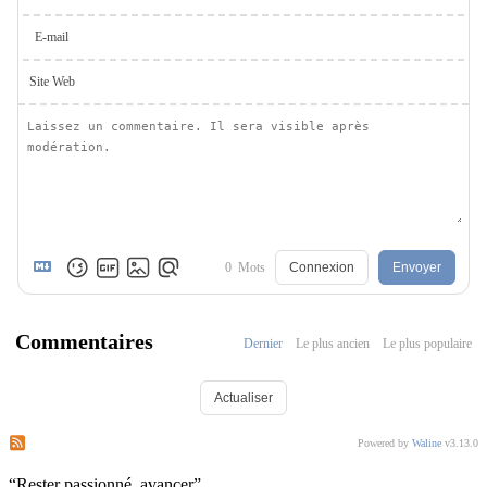
E-mail
Site Web
0
Mots
Connexion
Envoyer
Commentaires
Dernier
Le plus ancien
Le plus populaire
Actualiser
S’abonner aux commentaires de ce post
S’abonner aux commentaires de ce site
Powered by
Waline
v3.13.0
“
Rester passionné, avancer
”