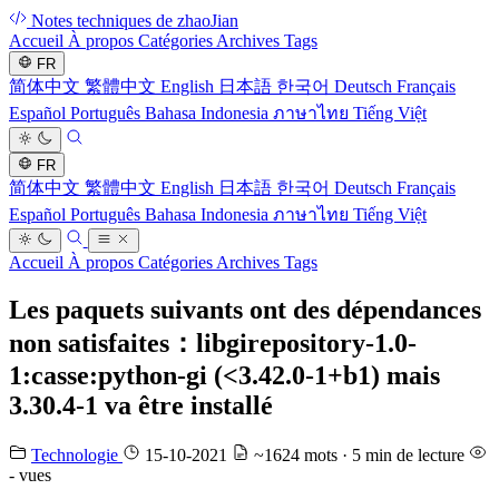
Notes techniques de zhaoJian
Accueil
À propos
Catégories
Archives
Tags
FR
简体中文
繁體中文
English
日本語
한국어
Deutsch
Français
Español
Português
Bahasa Indonesia
ภาษาไทย
Tiếng Việt
FR
简体中文
繁體中文
English
日本語
한국어
Deutsch
Français
Español
Português
Bahasa Indonesia
ภาษาไทย
Tiếng Việt
Accueil
À propos
Catégories
Archives
Tags
Les paquets suivants ont des dépendances
non satisfaites：libgirepository-1.0-
1:casse:python-gi (<3.42.0-1+b1) mais
3.30.4-1 va être installé
Technologie
15-10-2021
~1624 mots · 5 min de lecture
-
vues