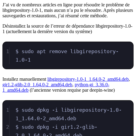
J’ai vu de nombreux articles en ligne pour résoudre le problème de
libgirepository-1.0-1, mais aucun n’a pu le résoudre. Après plusieurs
sauvegardes et restaurations, j’ai résumé cette méthode.
Désinstallez la source de l’erreur de dépendance libgirepository-1.0-
1 (actuellement la dernière version du système)
1
$ sudo apt remove libgirepository-
1.0-1
Installez manuellement
libgirepository-1.0-1_1.64.0-2_amd64.deb
,
gir1.2-glib-2.0_1.64.0-2_amd64.deb
,
python-gi_3.36.0-
1_amd64.deb
(l’ancienne version requise par deepin-wine)
1
$ sudo dpkg -i libgirepository-1.0-
1_1.64.0-2_amd64.deb
2
$ sudo dpkg -i gir1.2-glib-
2.0_1.64.0-2_amd64.deb