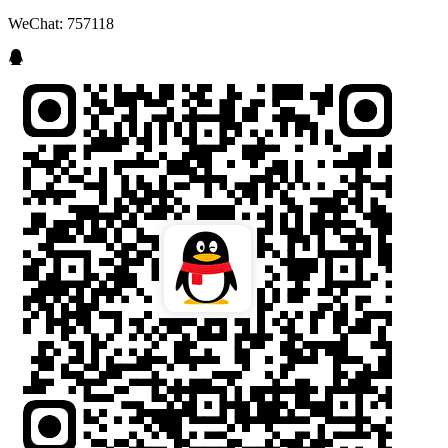
WeChat: 757118