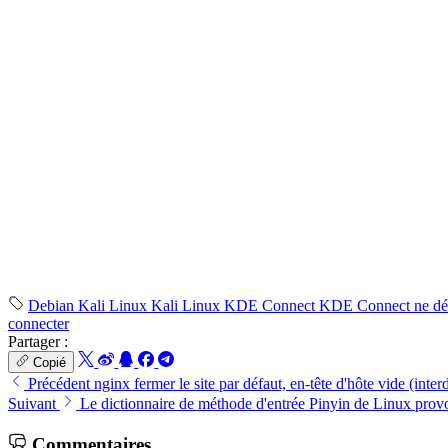
Debian
Kali Linux
Kali
Linux
KDE Connect
KDE Connect ne dé
connecter
Partager :
Copié
Précédent
nginx fermer le site par défaut, en-tête d'hôte vide (inte
Suivant
Le dictionnaire de méthode d'entrée Pinyin de Linux provo
Commentaires