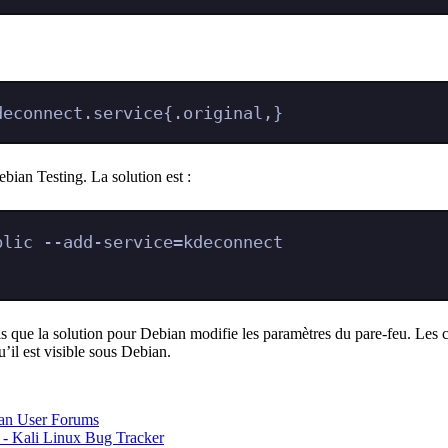
deconnect.service{.original,}
ian Testing. La solution est :
blic --add-service=kdeconnect
dis que la solution pour Debian modifie les paramètres du pare-feu. Le
u’il est visible sous Debian.
ian User Forums
 - Kali Linux Bug Tracker