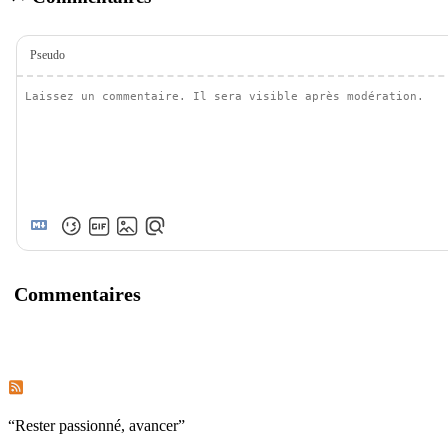
Pseudo
Commentaires
S’abonner aux commentaires de ce post
S’abonner aux commentaires de ce site
“
Rester passionné, avancer
”