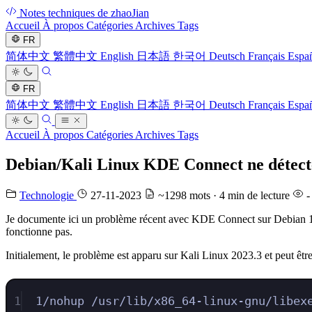
Notes techniques de zhaoJian
Accueil
À propos
Catégories
Archives
Tags
FR
简体中文
繁體中文
English
日本語
한국어
Deutsch
Français
Espa
FR
简体中文
繁體中文
English
日本語
한국어
Deutsch
Français
Espa
Accueil
À propos
Catégories
Archives
Tags
Debian/Kali Linux KDE Connect ne détecte 
Technologie
27-11-2023
~1298 mots · 4 min de lecture
-
Je documente ici un problème récent avec KDE Connect sur Debian 12 
fonctionne pas.
Initialement, le problème est apparu sur Kali Linux 2023.3 et peut êtr
1
1/nohup /usr/lib/x86_64-linux-gnu/libex