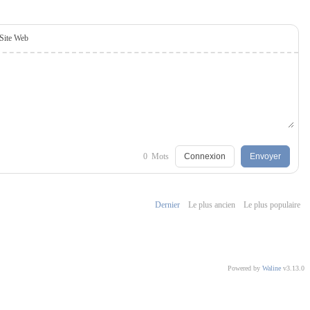
Site Web
0
Mots
Connexion
Envoyer
Dernier
Le plus ancien
Le plus populaire
Powered by
Waline
v3.13.0