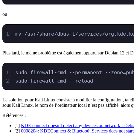
ou
1
mv /usr/share/dbus-1/services/org.kde.k
Plus tard, le même problème est également apparu sur Debian 12 et Deb
1
sudo firewall-cmd --permanent --zone=pu
2
sudo firewall-cmd --reload
La solution pour Kali Linux consiste à modifier la configuration, tan
sous Kali Linux, le nom de l’ordinateur local n’est pas affiché, alors q
Références :
[1]
KDE connect doesn’t detect any devices on network - Deb
[2]
0008204: KDEConnect & Bluetooth Services does not start