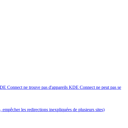
DE Connect ne trouve pas d'appareils
KDE Connect ne peut pas se
e, empêcher les redirections inexpliquées de plusieurs sites)