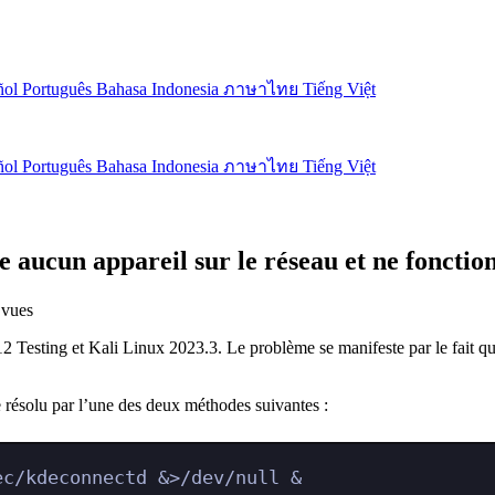
ñol
Português
Bahasa Indonesia
ภาษาไทย
Tiếng Việt
ñol
Português
Bahasa Indonesia
ภาษาไทย
Tiếng Việt
aucun appareil sur le réseau et ne fonctio
vues
Testing et Kali Linux 2023.3. Le problème se manifeste par le fait qu
e résolu par l’une des deux méthodes suivantes :
ec/kdeconnectd &>/dev/null &