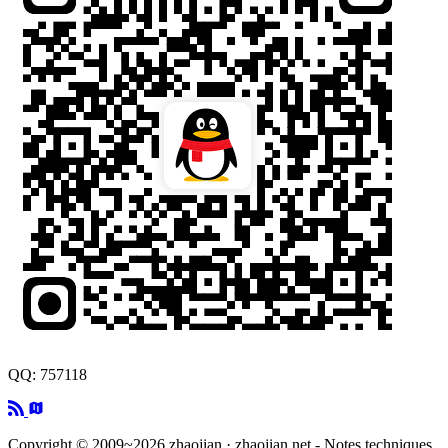
QQ: 757118
Copyright © 2009~2026 zhaojian · zhaojian.net - Notes techniques