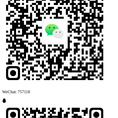
WeChat: 757118