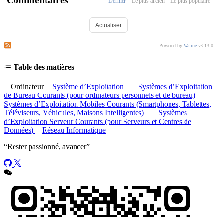
Commentaires
Dernier
Le plus ancien
Le plus populaire
Actualiser
S’abonner aux commentaires de ce post
S’abonner aux commentaires de ce site
Powered by
Waline
v3.13.0
Table des matières
Ordinateur
Système d’Exploitation
Systèmes d’Exploitation
de Bureau Courants (pour ordinateurs personnels et de bureau)
Systèmes d’Exploitation Mobiles Courants (Smartphones, Tablettes,
Téléviseurs, Véhicules, Maisons Intelligentes)
Systèmes
d’Exploitation Serveur Courants (pour Serveurs et Centres de
Données)
Réseau Informatique
“
Rester passionné, avancer
”