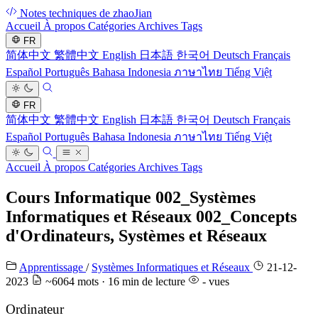
Notes techniques de zhaoJian
Accueil
À propos
Catégories
Archives
Tags
FR
简体中文
繁體中文
English
日本語
한국어
Deutsch
Français
Español
Português
Bahasa Indonesia
ภาษาไทย
Tiếng Việt
FR
简体中文
繁體中文
English
日本語
한국어
Deutsch
Français
Español
Português
Bahasa Indonesia
ภาษาไทย
Tiếng Việt
Accueil
À propos
Catégories
Archives
Tags
Cours Informatique 002_Systèmes
Informatiques et Réseaux 002_Concepts
d'Ordinateurs, Systèmes et Réseaux
Apprentissage
/
Systèmes Informatiques et Réseaux
21-12-
2023
~6064 mots · 16 min de lecture
-
vues
Ordinateur