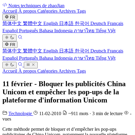
Notes techniques de zhaoJian
Accueil
À propos
Catégories
Archives
Tags
FR
简体中文
繁體中文
English
日本語
한국어
Deutsch
Français
Español
Português
Bahasa Indonesia
ภาษาไทย
Tiếng Việt
FR
简体中文
繁體中文
English
日本語
한국어
Deutsch
Français
Español
Português
Bahasa Indonesia
ภาษาไทย
Tiếng Việt
Accueil
À propos
Catégories
Archives
Tags
11 février - Bloquer les publicités China
Unicom et empêcher les pop-ups de la
plateforme d'information Unicom
Technologie
11-02-2010
~911 mots · 3 min de lecture
-
vues
Cette méthode permet de bloquer et d’empêcher les pop-ups
publicitaires de China Unicom, notamment la nouvelle plateforme