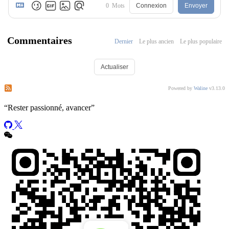
0
Mots
Connexion
Envoyer
Commentaires
Dernier
Le plus ancien
Le plus populaire
Actualiser
S’abonner aux commentaires de ce post
S’abonner aux commentaires de ce site
Powered by
Waline
v3.13.0
“
Rester passionné, avancer
”