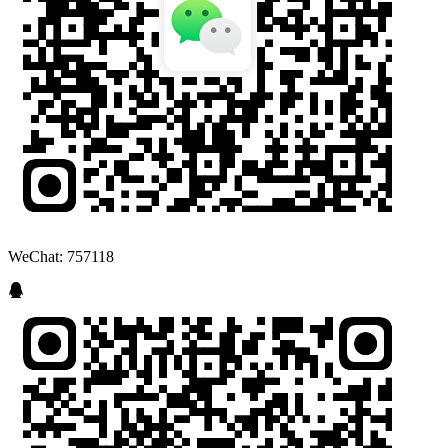
WeChat: 757118