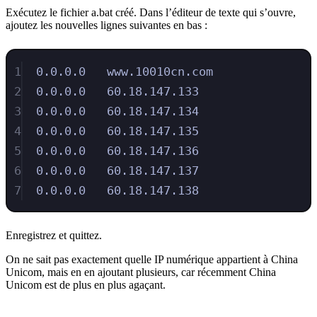
Exécutez le fichier a.bat créé. Dans l’éditeur de texte qui s’ouvre,
ajoutez les nouvelles lignes suivantes en bas :
1
0.0.0.0   www.10010cn.com
2
0.0.0.0   60.18.147.133
3
0.0.0.0   60.18.147.134
4
0.0.0.0   60.18.147.135
5
0.0.0.0   60.18.147.136
6
0.0.0.0   60.18.147.137
7
0.0.0.0   60.18.147.138
Enregistrez et quittez.
On ne sait pas exactement quelle IP numérique appartient à China
Unicom, mais en en ajoutant plusieurs, car récemment China
Unicom est de plus en plus agaçant.