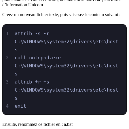
d’information Unicom.
Créez un nouveau fichier texte, puis saisissez le contenu suivant :
1
attrib -s -r 
C:\WINDOWS\system32\drivers\etc\host
s
2
call notepad.exe 
C:\WINDOWS\system32\drivers\etc\host
s
3
attrib +r +s 
C:\WINDOWS\system32\drivers\etc\host
s
4
exit
Ensuite, renommez ce fichier en : a.bat