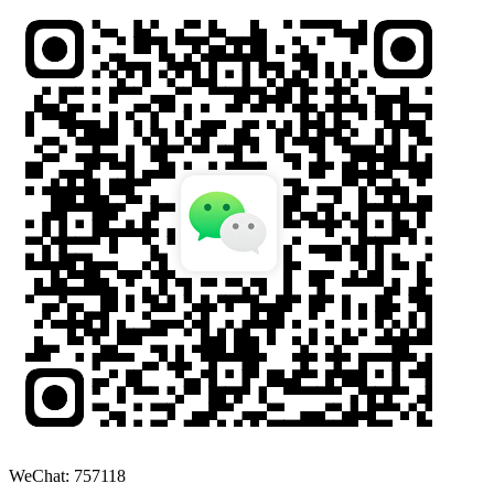
WeChat: 757118