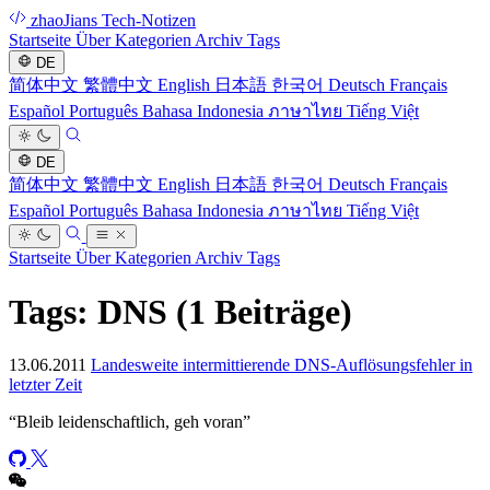
zhaoJians Tech-Notizen
Startseite
Über
Kategorien
Archiv
Tags
DE
简体中文
繁體中文
English
日本語
한국어
Deutsch
Français
Español
Português
Bahasa Indonesia
ภาษาไทย
Tiếng Việt
DE
简体中文
繁體中文
English
日本語
한국어
Deutsch
Français
Español
Português
Bahasa Indonesia
ภาษาไทย
Tiếng Việt
Startseite
Über
Kategorien
Archiv
Tags
Tags: DNS
(1 Beiträge)
13.06.2011
Landesweite intermittierende DNS-Auflösungsfehler in
letzter Zeit
“
Bleib leidenschaftlich, geh voran
”