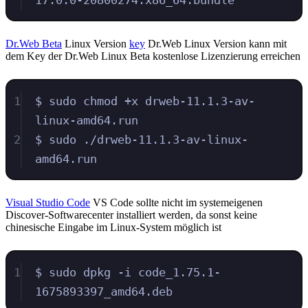
Dr.Web Beta
Linux Version
key
Dr.Web Linux Version kann mit
dem Key der Dr.Web Linux Beta kostenlose Lizenzierung erreichen
1
$ sudo chmod +x drweb-11.1.3-av-
linux-amd64.run
2
$ sudo ./drweb-11.1.3-av-linux-
amd64.run
Visual Studio Code
VS Code sollte nicht im systemeigenen
Discover-Softwarecenter installiert werden, da sonst keine
chinesische Eingabe im Linux-System möglich ist
1
$ sudo dpkg -i code_1.75.1-
1675893397_amd64.deb