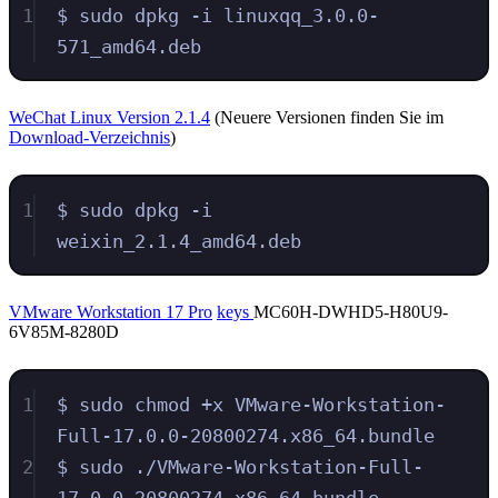
1
$ sudo dpkg -i linuxqq_3.0.0-
571_amd64.deb
WeChat Linux Version 2.1.4
(Neuere Versionen finden Sie im
Download-Verzeichnis
)
1
$ sudo dpkg -i 
weixin_2.1.4_amd64.deb
VMware Workstation 17 Pro
keys
MC60H-DWHD5-H80U9-
6V85M-8280D
1
$ sudo chmod +x VMware-Workstation-
Full-17.0.0-20800274.x86_64.bundle
2
$ sudo ./VMware-Workstation-Full-
17.0.0-20800274.x86_64.bundle