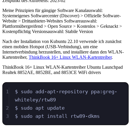
Zeitpunkt des Auftretens: 2023-02
Meine Prinzipien für gängige Software Kanalauswahl:
Systemeigenes Softwarecenter (Discover) > Offizielle Software-
Website > Drittanbieter-Websites Softwareauswahl:
Plattformübergreifend > Open Source > Kostenlos > Geknackt >
Kostenpflichtig Versionsauswahl: Stabile Version
Nach der Installation von Kubuntu 22.10 verwende ich zunächst
einen mobilen Hotspot (USB-Verbindung), um eine
Internetverbindung herzustellen, und installiere dann den WLAN-
Kartentreiber,
ThinkBook 16+ Linux WLAN-Kartentreiber
.
ThinkBook 16+ Linux WLAN-Kartentreiber Ubuntu Launchpad
Realtek 8852AE, 8852BE, and 8853CE WiFi drivers
1
$ sudo add-apt-repository ppa:greg-
whiteley/rtw89
2
$ sudo apt update
3
$ sudo apt install rtw89-dkms