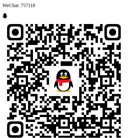
WeChat: 757118