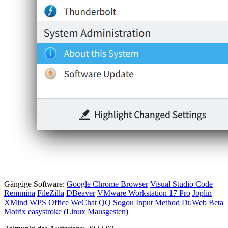
Gängige Software:
Google Chrome Browser
Visual Studio Code
Remmina
FileZilla
DBeaver
VMware Workstation 17 Pro
Joplin
XMind
WPS Office
WeChat
QQ
Sogou Input Method
Dr.Web Beta
Motrix
easystroke (Linux Mausgesten)