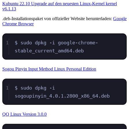
Kubuntu 22.10 Upgrade auf den neuesten Linux-Kernel kernel
v6.1.13
.deb-Installationspaket von offizieller Website herunterladen:
Google
Chrome Browser
1
$ sudo dpkg -i google-chrome-
stable_current_amd64.deb
Sogou Pinyin Input Method Linux Personal Edition
1
$ sudo dpkg -i 
sogoupinyin_4.0.1.2800_x86_64.deb
QQ Linux Version 3.0.0