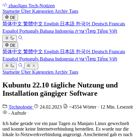
zhaoJians Tech-Notizen
Startseite
Über
Kategorien
Archiv
Tags
DE
简体中文
繁體中文
English
日本語
한국어
Deutsch
Français
Español
Português
Bahasa Indonesia
ภาษาไทย
Tiếng Việt
DE
简体中文
繁體中文
English
日本語
한국어
Deutsch
Français
Español
Português
Bahasa Indonesia
ภาษาไทย
Tiếng Việt
Startseite
Über
Kategorien
Archiv
Tags
Kubuntu 22.10 tägliche Nutzung und
Installation gängiger Software
Technologie
24.02.2023
~4554 Wörter · 12 Min. Lesezeit
-
Aufrufe
Ich habe gerade vor ein paar Tagen zu Manjaro Linux gewechselt
und konnte keine Internetverbindung herstellen. Es wurde nur die
lokale lo-Netzwerkverbindung angezeigt. Anscheinend gab es nach