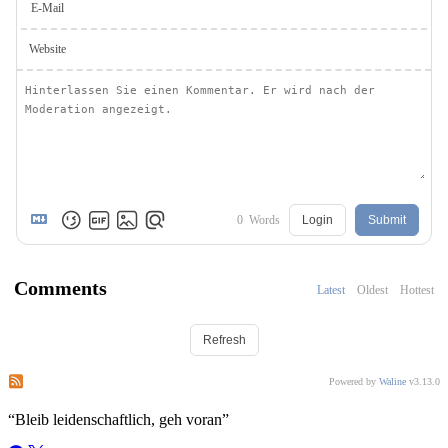
E-Mail
Website
0
Words
Login
Submit
Comments
Latest
Oldest
Hottest
Refresh
Subscribe to comments of this post
Subscribe to comments of this site
Powered by
Waline
v3.13.0
“
Bleib leidenschaftlich, geh voran
”