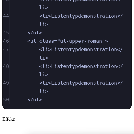
li
>
44
<
li
>
Listentypdemonstration
</
li
>
45
</
ul
>
46
<
ul
class
=
"
ul-upper-roman
"
>
47
<
li
>
Listentypdemonstration
</
li
>
48
<
li
>
Listentypdemonstration
</
li
>
49
<
li
>
Listentypdemonstration
</
li
>
50
</
ul
>
Effekt: