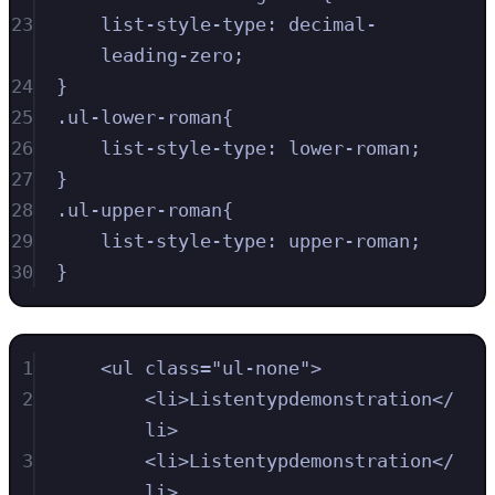
23
list-style-type
:
decimal-
leading-zero
;
24
}
25
.
ul-lower-roman
{
26
list-style-type
:
lower-roman
;
27
}
28
.
ul-upper-roman
{
29
list-style-type
:
upper-roman
;
30
}
1
<
ul
class
=
"
ul-none
"
>
2
<
li
>
Listentypdemonstration
</
li
>
3
<
li
>
Listentypdemonstration
</
li
>