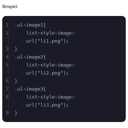
Beispiel:
1
.
ul-image1
{
2
list-style-image
:
url
(
"
li1.png
"
)
;
3
}
4
.
ul-image2
{
5
list-style-image
:
url
(
"
li2.png
"
)
;
6
}
7
.
ul-image3
{
8
list-style-image
:
url
(
"
li3.png
"
)
;
9
}