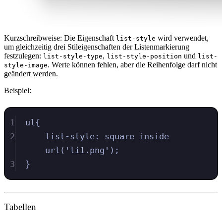
Kurzschreibweise: Die Eigenschaft
wird verwendet,
list-style
um gleichzeitig drei Stileigenschaften der Listenmarkierung
festzulegen:
,
und
list-style-type
list-style-position
list-
. Werte können fehlen, aber die Reihenfolge darf nicht
style-image
geändert werden.
Beispiel:
1
ul
{
2
list-style
:
square
inside
url
(
'
li1.png
'
)
;
3
}
Tabellen