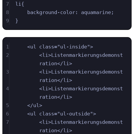
7
li
{
8
background-color
:
aquamarine
;
9
}
1
<
ul
class
=
"
ul-inside
"
>
2
<
li
>
Listenmarkierungsdemonst
ration
</
li
>
3
<
li
>
Listenmarkierungsdemonst
ration
</
li
>
4
<
li
>
Listenmarkierungsdemonst
ration
</
li
>
5
</
ul
>
6
<
ul
class
=
"
ul-outside
"
>
7
<
li
>
Listenmarkierungsdemonst
ration
</
li
>