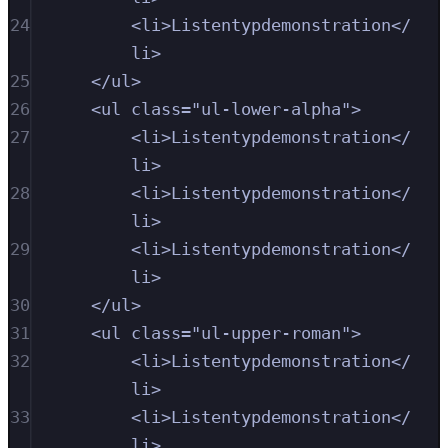
24
<
li
>
Listentypdemonstration
</
li
>
25
</
ul
>
26
<
ul
class
=
"
ul-lower-alpha
"
>
27
<
li
>
Listentypdemonstration
</
li
>
28
<
li
>
Listentypdemonstration
</
li
>
29
<
li
>
Listentypdemonstration
</
li
>
30
</
ul
>
31
<
ul
class
=
"
ul-upper-roman
"
>
32
<
li
>
Listentypdemonstration
</
li
>
33
<
li
>
Listentypdemonstration
</
li
>