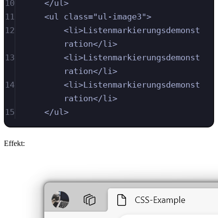
10
</
ul
>
11
<
ul
class
=
"
ul-image3
"
>
12
<
li
>
Listenmarkierungsdemonst
ration
</
li
>
13
<
li
>
Listenmarkierungsdemonst
ration
</
li
>
14
<
li
>
Listenmarkierungsdemonst
ration
</
li
>
15
</
ul
>
Effekt: