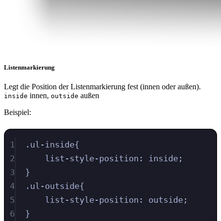
Listenmarkierung
Legt die Position der Listenmarkierung fest (innen oder außen).
innen,
außen
inside
outside
Beispiel:
1
.
ul-inside
{
2
list-style-position
:
inside
;
3
}
4
.
ul-outside
{
5
list-style-position
:
outside
;
6
}