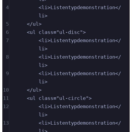
4
<
li
>
Listentypdemonstration
</
li
>
5
</
ul
>
6
<
ul
class
=
"
ul-disc
"
>
7
<
li
>
Listentypdemonstration
</
li
>
8
<
li
>
Listentypdemonstration
</
li
>
9
<
li
>
Listentypdemonstration
</
li
>
10
</
ul
>
11
<
ul
class
=
"
ul-circle
"
>
12
<
li
>
Listentypdemonstration
</
li
>
13
<
li
>
Listentypdemonstration
</
li
>