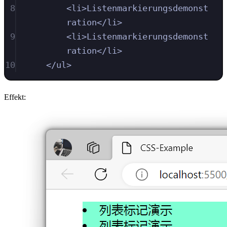
8
<
li
>
Listenmarkierungsdemonst
ration
</
li
>
9
<
li
>
Listenmarkierungsdemonst
ration
</
li
>
10
</
ul
>
Effekt: