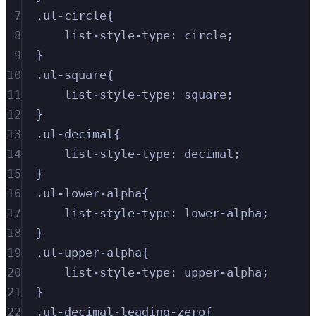
7
.
ul-circle
{
8
list-style-type
:
circle
;
9
}
10
.
ul-square
{
11
list-style-type
:
square
;
12
}
13
.
ul-decimal
{
14
list-style-type
:
decimal
;
15
}
16
.
ul-lower-alpha
{
17
list-style-type
:
lower-alpha
;
18
}
19
.
ul-upper-alpha
{
20
list-style-type
:
upper-alpha
;
21
}
22
.
ul-decimal-leading-zero
{