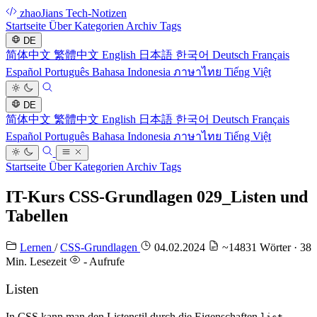
zhaoJians Tech-Notizen
Startseite
Über
Kategorien
Archiv
Tags
DE
简体中文
繁體中文
English
日本語
한국어
Deutsch
Français
Español
Português
Bahasa Indonesia
ภาษาไทย
Tiếng Việt
DE
简体中文
繁體中文
English
日本語
한국어
Deutsch
Français
Español
Português
Bahasa Indonesia
ภาษาไทย
Tiếng Việt
Startseite
Über
Kategorien
Archiv
Tags
IT-Kurs CSS-Grundlagen 029_Listen und
Tabellen
Lernen
/
CSS-Grundlagen
04.02.2024
~14831 Wörter · 38
Min. Lesezeit
-
Aufrufe
Listen
In CSS kann man den Listenstil durch die Eigenschaften