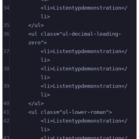
34
<
li
>
Listentypdemonstration
</
li
>
35
</
ul
>
36
<
ul
class
=
"
ul-decimal-leading-
zero
"
>
37
<
li
>
Listentypdemonstration
</
li
>
38
<
li
>
Listentypdemonstration
</
li
>
39
<
li
>
Listentypdemonstration
</
li
>
40
</
ul
>
41
<
ul
class
=
"
ul-lower-roman
"
>
42
<
li
>
Listentypdemonstration
</
li
>
43
<
li
>
Listentypdemonstration
</