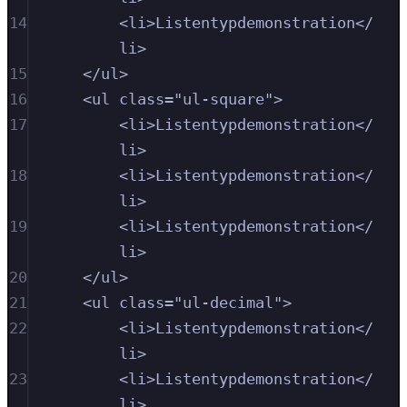
14
<
li
>
Listentypdemonstration
</
li
>
15
</
ul
>
16
<
ul
class
=
"
ul-square
"
>
17
<
li
>
Listentypdemonstration
</
li
>
18
<
li
>
Listentypdemonstration
</
li
>
19
<
li
>
Listentypdemonstration
</
li
>
20
</
ul
>
21
<
ul
class
=
"
ul-decimal
"
>
22
<
li
>
Listentypdemonstration
</
li
>
23
<
li
>
Listentypdemonstration
</
li
>