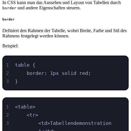
In CSS kann man das Aussehen und Layout von Tabellen durch
und andere Eigenschaften steuern.
border
border
Definiert den Rahmen der Tabelle, wobei Breite, Farbe und Stil des
Rahmens festgelegt werden können.
Beispiel:
1
table
{
2
border
:
1
px
solid
red
;
3
}
1
<
table
>
2
<
tr
>
3
<
td
>
Tabellendemonstration 