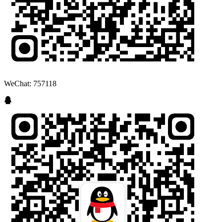
WeChat: 757118