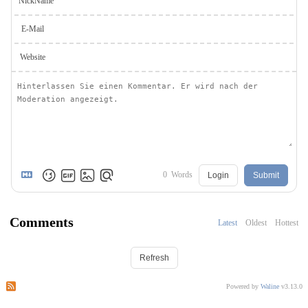
NickName
E-Mail
Website
0
Words
Login
Submit
Comments
Latest
Oldest
Hottest
Refresh
Subscribe to comments of this post
Subscribe to comments of this site
Powered by
Waline
v3.13.0