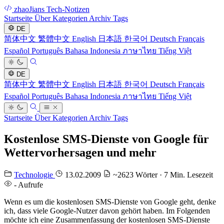
zhaoJians Tech-Notizen
Startseite
Über
Kategorien
Archiv
Tags
DE
简体中文
繁體中文
English
日本語
한국어
Deutsch
Français
Español
Português
Bahasa Indonesia
ภาษาไทย
Tiếng Việt
DE
简体中文
繁體中文
English
日本語
한국어
Deutsch
Français
Español
Português
Bahasa Indonesia
ภาษาไทย
Tiếng Việt
Startseite
Über
Kategorien
Archiv
Tags
Kostenlose SMS-Dienste von Google für
Wettervorhersagen und mehr
Technologie
13.02.2009
~2623 Wörter · 7 Min. Lesezeit
-
Aufrufe
Wenn es um die kostenlosen SMS-Dienste von Google geht, denke
ich, dass viele Google-Nutzer davon gehört haben. Im Folgenden
möchte ich eine Zusammenfassung der kostenlosen SMS-Dienste