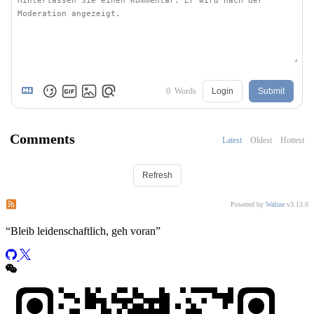
0
Words
Login
Submit
Comments
Latest
Oldest
Hottest
Refresh
Subscribe to comments of this post
Subscribe to comments of this site
Powered by
Waline
v3.13.0
“
Bleib leidenschaftlich, geh voran
”