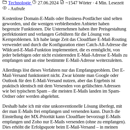
Technologie
27.06.2024
~1547 Wörter · 4 Min. Lesezeit
-
Aufrufe
Kostenlose Domain-E-Mails oder Business-Postfächer sind selten
geworden, und die wenigen verbleibenden Anbieter haben
begrenzte Funktionen. Die Unternehmen haben ihre Preisgestaltung
perfektioniert und verlangen Gebühren für die Lösung von
Kernproblemen. Ich habe lange Zeit das Cloudflare E-Mail-Routing
verwendet und durch die Konfiguration einer Catch-All-Adresse die
Wildcard-E-Mail-Funktion implementiert, die es ermöglicht, von
jeder beliebigen oder nicht existierenden E-Mail-Adresse E-Mails zu
empfangen und an eine bestimmte E-Mail-Adresse weiterzuleiten.
Allerdings löst dieses Verfahren nur das Empfangsproblem. Der E-
Mail-Versand funktioniert nicht. Zwar könnte man Google oder
Outlook für den E-Mail-Versand nutzen, aber das Ergebnis ist
praktisch identisch mit dem Versenden von gefälschten Adressen
wie bei typischem Spam – die meisten E-Mails landen im Spam-
Ordner oder werden abgelehnt.
Deshalb habe ich mir eine unkonventionelle Lösung überlegt, mit
der man E-Mails frei empfangen und versenden kann. Durch die
Einstellung der MX-Priorität kann Cloudflare bevorzugt E-Mails
empfangen und Zoho nur E-Mails versenden (ohne zu empfangen).
Dies erhöht die Erfolgsquote beim E-Mail-Versand – in meinen