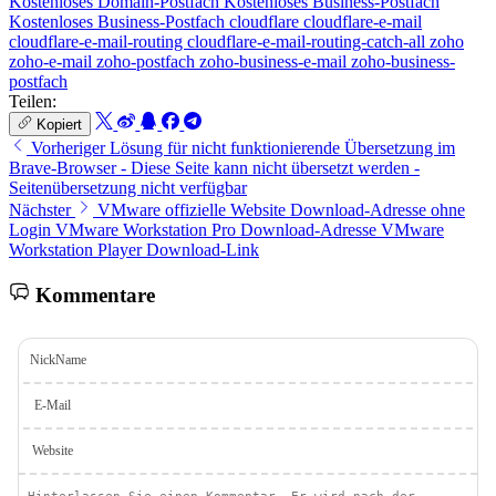
Kostenloses Domain-Postfach
Kostenloses Business-Postfach
Kostenloses Business-Postfach
cloudflare
cloudflare-e-mail
cloudflare-e-mail-routing
cloudflare-e-mail-routing-catch-all
zoho
zoho-e-mail
zoho-postfach
zoho-business-e-mail
zoho-business-
postfach
Teilen:
Kopiert
Vorheriger
Lösung für nicht funktionierende Übersetzung im
Brave-Browser - Diese Seite kann nicht übersetzt werden -
Seitenübersetzung nicht verfügbar
Nächster
VMware offizielle Website Download-Adresse ohne
Login VMware Workstation Pro Download-Adresse VMware
Workstation Player Download-Link
Kommentare
NickName
E-Mail
Website