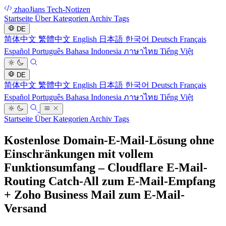
zhaoJians Tech-Notizen
Startseite
Über
Kategorien
Archiv
Tags
DE
简体中文
繁體中文
English
日本語
한국어
Deutsch
Français
Español
Português
Bahasa Indonesia
ภาษาไทย
Tiếng Việt
DE
简体中文
繁體中文
English
日本語
한국어
Deutsch
Français
Español
Português
Bahasa Indonesia
ภาษาไทย
Tiếng Việt
Startseite
Über
Kategorien
Archiv
Tags
Kostenlose Domain-E-Mail-Lösung ohne
Einschränkungen mit vollem
Funktionsumfang – Cloudflare E-Mail-
Routing Catch-All zum E-Mail-Empfang
+ Zoho Business Mail zum E-Mail-
Versand