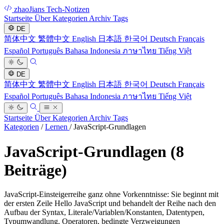
zhaoJians Tech-Notizen
Startseite
Über
Kategorien
Archiv
Tags
DE
简体中文
繁體中文
English
日本語
한국어
Deutsch
Français
Español
Português
Bahasa Indonesia
ภาษาไทย
Tiếng Việt
DE
简体中文
繁體中文
English
日本語
한국어
Deutsch
Français
Español
Português
Bahasa Indonesia
ภาษาไทย
Tiếng Việt
Startseite
Über
Kategorien
Archiv
Tags
Kategorien
/
Lernen
/
JavaScript-Grundlagen
JavaScript-Grundlagen
(8
Beiträge)
JavaScript-Einsteigerreihe ganz ohne Vorkenntnisse: Sie beginnt mit
der ersten Zeile Hello JavaScript und behandelt der Reihe nach den
Aufbau der Syntax, Literale/Variablen/Konstanten, Datentypen,
Typumwandlung, Operatoren, bedingte Verzweigungen