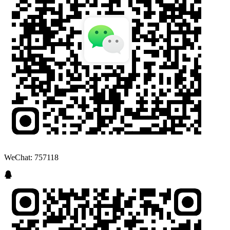
WeChat: 757118